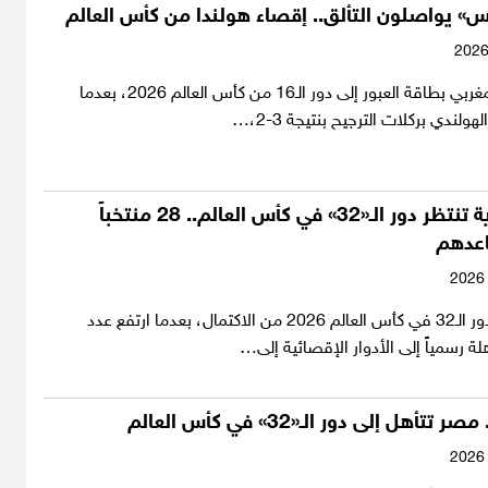
» يواصلون التألق.. إقصاء هولندا من كأس العالم
حجز المنتخب المغربي بطاقة العبور إلى دور الـ16 من كأس العالم 2026، بعدما
ولندي بركلات الترجيح بنتيجة 3-2،…
مواجهات نارية تنتظر دور الـ«32» في كأس العالم.. 28 منتخباً
عدهم
اقتربت خريطة دور الـ32 في كأس العالم 2026 من الاكتمال، بعدما ارتفع عدد
لة رسمياً إلى الأدوار الإقصائية إلى…
تتأهل إلى دور الـ«32» في كأس العالم