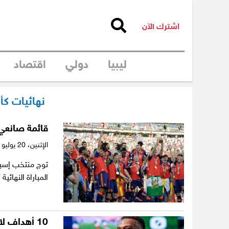
اشترك الآن
ليبيا
دولي
اقتصاد
نهائيات كأس 
قائمة صانعي ا
الإثنين،
20 يوليو 2026
المباراة النهائ
10 أهداف لا تُنسى.. إنجلترا تكتب «ليلة مجنونة» في المونديال