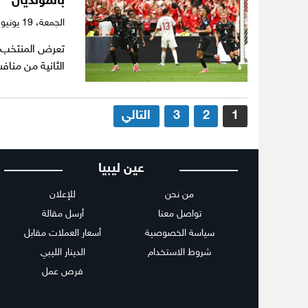
بالمونديال
الجمعة،
19 يونيو 2026
الثانية من منافسا
تعدد
1
2
3
التالي
صفحات
المقالات
عين ليبيا
من نحن
للإعلان
تواصل معنا
أرسل مقالة
سياسة الخصوصية
أسعار العملات مقابل
شروط الاستخدام
الدينار الليبي
فرص عمل