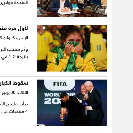
المتحدة فولارين
لأول مرة منذ 
الإثنين،
6 يوليو 2026
بنتيجة 2-1 في مباراة دور الـ16، ليغادر «السيليساو»…
سقوط الكبار..
الثلاثاء،
30 يونيو 2026
4 منتخبات في حجز بطاقتها رسميًا إلى دور…