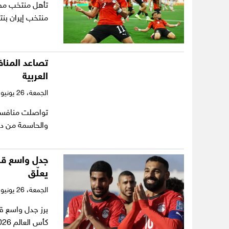
منتخب إيران بنتيجة 1-
تصاعد المناف
العربية
الجمعة،
26 يونيو 2026
والحاسمة من دو
جدل واسع قبل
يعلّق
الجمعة،
26 يونيو 2026
برز جدل واسع ق
كأس العالم 2026، بعد إعلان اتحادات كروية اعتراضها على…