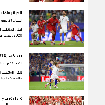
الجزائر «تقل
الثلاثاء،
23 يونيو 2026
أبقى المنتخب ا
2026، بعدما حقق فوزاً ثميناً ومثيراً على…
بعد خسارة ثقي
الأحد،
21 يونيو 2026
منافسات الجولة
كندا تكتسح ق