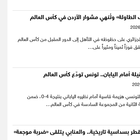
ب الطاولة» وتُنهي مشوار الأردن في كأس العالم
لجزائري على حظوظه في التأهل إلى الدور المقبل من كأس العالم
لة أمام اليابان.. تونس تودّع كأس العالم
تلقى المنتخب التونسي هزيمة قاسية أمام نظيره الياباني بنتيجة 4-0، ضمن
 الثانية من المجموعة السادسة في كأس العالم…
طر بسداسية تاريخية.. والعنابي يتلقى «ضربة موجعة»