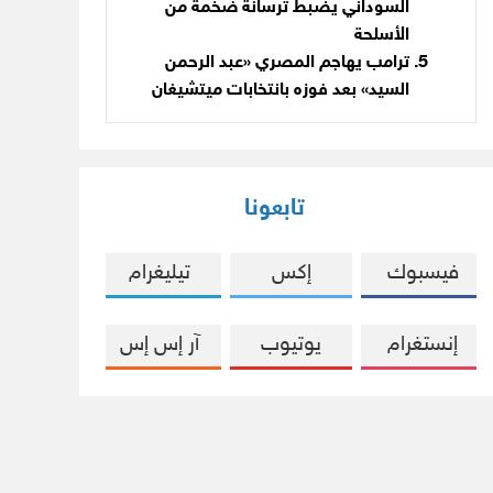
السوداني يضبط ترسانة ضخمة من
الأسلحة
ترامب يهاجم المصري «عبد الرحمن
السيد» بعد فوزه بانتخابات ميتشيغان
تابعونا
فيسبوك
إكس
تيليغرام
إنستغرام
يوتيوب
آر إس إس