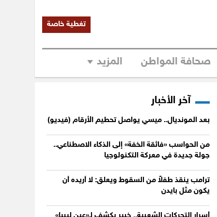
تغطية خاصة
صحافة المواطن
المزيد
آخر الأخبار
بعد المونديال.. ميسي يواصل تحطيم الأرقام (فيديو)
من الحواسب «فائقة الخفة» إلى الذكاء الاصطناعي..
جولة جديدة في معركة التكنولوجيا
ترامب ينقذ طفلاً من السقوط ويعلق: لا أريده أن
يكون مثل بايدن
أسرار التحركات الشعبية.. خبير يكشف لـ«عين ليبيا»