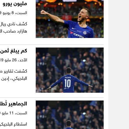
مليون يورو
السبت،
8 يونيو 2019
كشف نادي ريال م
هازارد صاحب الـ28 عاماً من تشلسي الإنجليزي لخمسة
كم يبلغ ثمن 
الأحد،
26 مايو 2019
كشفت تقارير صح
البلجيكي، إدين ه
الجماهير تُط
السبت،
11 مايو 2019