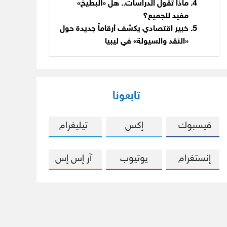
ماذا تقول الدراسات.. هل «البطيخ»
مفيد للجميع؟
خبير اقتصادي يكشف أرقاماً جديدة حول
«النقد والسيولة» في ليبيا
تابعونا
فيسبوك
إكس
تيليغرام
إنستغرام
يوتيوب
آر إس إس