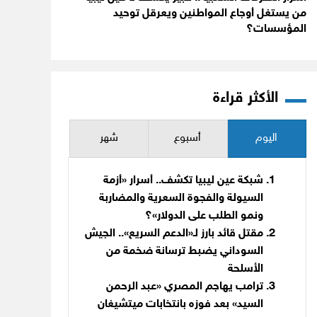
من يستغل أوجاع المواطنين ويعرقل توحيد
المؤسسات؟
الأكثر قراءة
اليوم
أسبوع
شهر
شبكة عين ليبيا تكشف.. أسرار «أزمة
السيولة والفجوة السعرية والمضاربة
ونمو الطلب على الدولار»؟
مقتل قائد بارز لـ«الدعم السريع».. الجيش
السوداني يضبط ترسانة ضخمة من
الأسلحة
ترامب يهاجم المصري «عبد الرحمن
السيد» بعد فوزه بانتخابات ميتشيغان