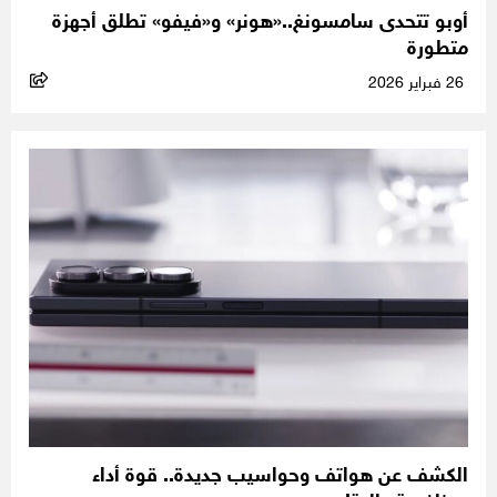
أوبو تتحدى سامسونغ..«هونر» و«فيفو» تطلق أجهزة
متطورة
26 فبراير 2026
الكشف عن هواتف وحواسيب جديدة.. قوة أداء