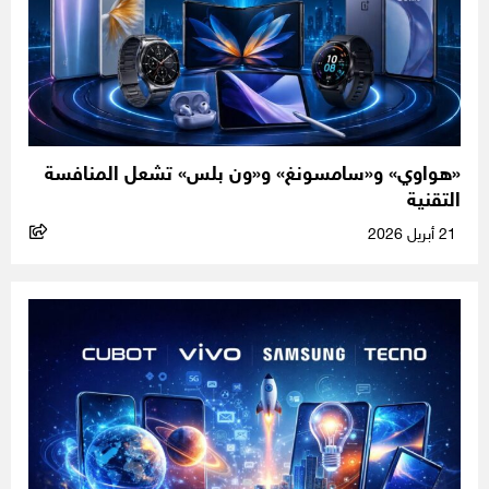
«هواوي» و«سامسونغ» و«ون بلس» تشعل المنافسة
التقنية
21 أبريل 2026