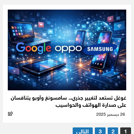
غوغل تستعد لتغيير جذري.. سامسونغ وأوبو يتنافسان
على صدارة الهواتف والحواسيب
26 ديسمبر 2025
تعدد
1
2
3
التالي