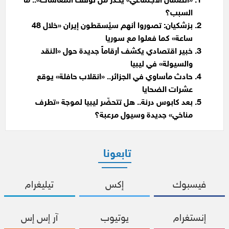
«الضمان الاجتماعي» يحذر من توقف المعاشات».. ما
السبب؟
بزشكيان: تصوروا أنهم سيُسقطون إيران «خلال 48
ساعة» كما فعلوا مع سوريا
خبير اقتصادي يكشف أرقاماً جديدة حول «النقد
والسيولة» في ليبيا
حادث مأساوي في الجزائر.. «انقلاب حافلة» يوقع
عشرات الضحايا
بعد كابوس درنة.. هل تتحضّر ليبيا لموجة «تطرف
مناخي» جديدة وسيول مرعبة؟
تابعونا
فيسبوك
إكس
تيليغرام
إنستغرام
يوتيوب
آر إس إس