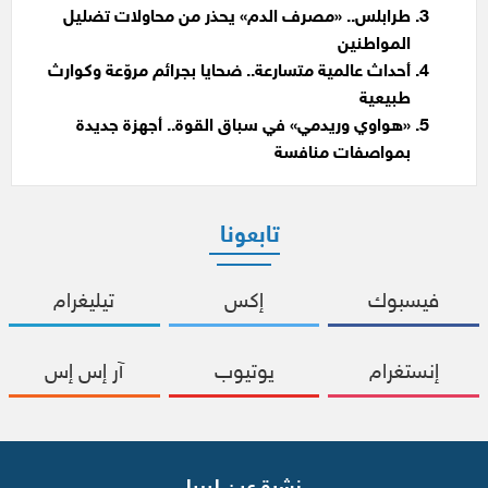
طرابلس.. «مصرف الدم» يحذر من محاولات تضليل
المواطنين
أحداث عالمية متسارعة.. ضحايا بجرائم مروّعة وكوارث
طبيعية
«هواوي وريدمي» في سباق القوة.. أجهزة جديدة
بمواصفات منافسة
تابعونا
فيسبوك
إكس
تيليغرام
إنستغرام
يوتيوب
آر إس إس