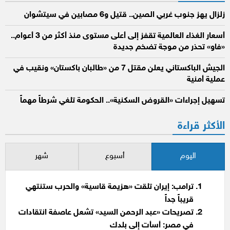
زلزال يهز جنوب غربي الصين.. قتيل و6 مصابين في سيتشوان
أسعار الغذاء العالمية تقفز إلى أعلى مستوى منذ أكثر من 3 أعوام..
«فاو» تحذر من موجة تضخم جديدة
الجيش الباكستاني يعلن مقتل 7 من «طالبان باكستان» ونقيب في
عملية أمنية
تسهيل إجراءات «القروض السكنية».. الحكومة تلغي شرطاً مهماً
الأكثر قراءة
اليوم
أسبوع
شهر
ترامب: إيران تلقت «هزيمة قاسية» والحرب ستنتهي
قريباً جداً
تصريحات «عبد الرحمن السيد» تشعل عاصفة انتقادات
في مصر: أسأت إلى بلدك