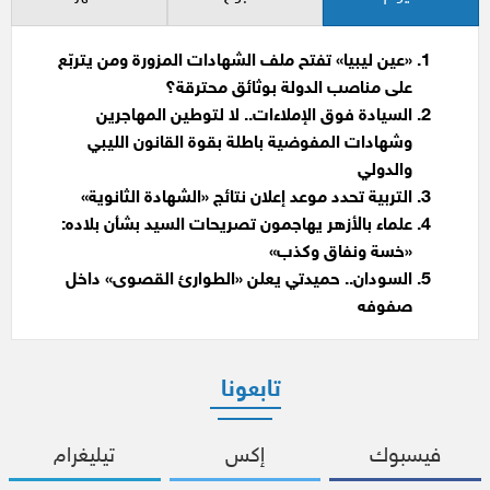
«عين ليبيا» تفتح ملف الشهادات المزورة ومن يتربّع
على مناصب الدولة بوثائق محترقة؟
السيادة فوق الإملاءات.. لا لتوطين المهاجرين
وشهادات المفوضية باطلة بقوة القانون الليبي
والدولي
التربية تحدد موعد إعلان نتائج «الشهادة الثانوية»
علماء بالأزهر يهاجمون تصريحات السيد بشأن بلاده:
«خسة ونفاق وكذب»
السودان.. حميدتي يعلن «الطوارئ القصوى» داخل
صفوفه
تابعونا
فيسبوك
إكس
تيليغرام