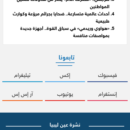
المواطنين
أحداث عالمية متسارعة.. ضحايا بجرائم مروّعة وكوارث
طبيعية
«هواوي وريدمي» في سباق القوة.. أجهزة جديدة
بمواصفات منافسة
تابعونا
فيسبوك
إكس
تيليغرام
إنستغرام
يوتيوب
آر إس إس
نشرة عين ليبيا