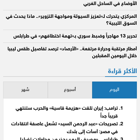
الأوضاع في الساحل الغربي
المركزي يتحرك لـ«تعزيز السيولة ومواجهة التزوير».. ماذا يحدث في
السوق الليبية؟
تحرير 13 مهاجراً وضبط سوري بـ«تهمة اختطافهم» في طرابلس
أمطار مرتقبة وحرارة مرتفعة.. «الأرصاد» ترصد تفاصيل طقس ليبيا
خلال اليومين المقبلين
الأكثر قراءة
اليوم
أسبوع
شهر
ترامب: إيران تلقت «هزيمة قاسية» والحرب ستنتهي
قريباً جداً
تصريحات «عبد الرحمن السيد» تشعل عاصفة انتقادات
في مصر: أسأت إلى بلدك
طرابلس.. «مصرف الدم» يحذر من محاولات تضليل