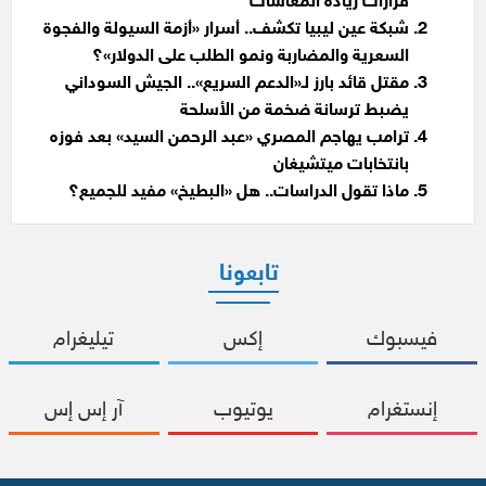
قرارات زيادة المعاشات
شبكة عين ليبيا تكشف.. أسرار «أزمة السيولة والفجوة
السعرية والمضاربة ونمو الطلب على الدولار»؟
مقتل قائد بارز لـ«الدعم السريع».. الجيش السوداني
يضبط ترسانة ضخمة من الأسلحة
ترامب يهاجم المصري «عبد الرحمن السيد» بعد فوزه
بانتخابات ميتشيغان
ماذا تقول الدراسات.. هل «البطيخ» مفيد للجميع؟
تابعونا
فيسبوك
إكس
تيليغرام
إنستغرام
يوتيوب
آر إس إس