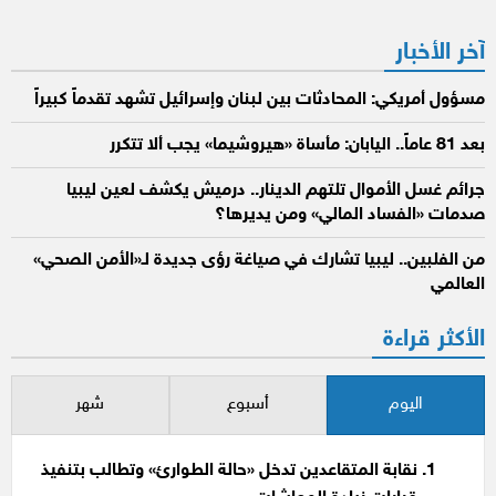
آخر الأخبار
مسؤول أمريكي: المحادثات بين لبنان وإسرائيل تشهد تقدماً كبيراً
بعد 81 عاماً.. اليابان: مأساة «هيروشيما» يجب ألا تتكرر
جرائم غسل الأموال تلتهم الدينار.. درميش يكشف لعين ليبيا
صدمات «الفساد المالي» ومن يديرها؟
من الفلبين.. ليبيا تشارك في صياغة رؤى جديدة لـ«الأمن الصحي»
العالمي
الأكثر قراءة
اليوم
أسبوع
شهر
نقابة المتقاعدين تدخل «حالة الطوارئ» وتطالب بتنفيذ