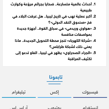
أحداث عالمية متسارعة.. ضحايا بجرائم مروّعة وكوارث
طبيعية
أكبر عملية نهب في تاريخ ليبيا.. هل غرقت البلاد في
فخ «صندوق النقد الدولي»؟
«هواوي وريدمي» في سباق القوة.. أجهزة جديدة
بمواصفات منافسة
«شركة الكهرباء» تنجز محطة التحويل الجديدة.. ماذا
يعني ذلك لشبكة طرابلس؟
«الجراد الصحراوي» يظهر في ليبيا.. الفاو تدعو إلى
تكثيف المراقبة
تابعونا
فيسبوك
إكس
تيليغرام
إنستغرام
يوتيوب
آر إس إس