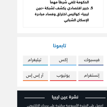
الحكومة تلغي شرطاً مهماً
خبير اقتصادي يكشف لشبكة «عين
ليبيا» كواليس اختراق وفساد مبادرة
الإسكان الشبابي
تابعونا
فيسبوك
إكس
تيليغرام
إنستغرام
يوتيوب
آر إس إس
نشرة عين ليبيا
احصل على النشرة الأسبوعية مباشرة على بريدك الالكتروني