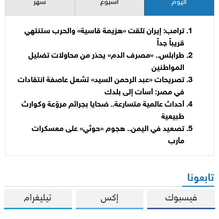
اليوم
أسبوع
شهر
ترامب: إيران تلقت «هزيمة قاسية» والحرب ستنتهي
قريباً جداً
طرابلس.. «مصرف الدم» يحذر من محاولات تضليل
المواطنين
تصريحات «عبد الرحمن السيد» تشعل عاصفة انتقادات
في مصر: أسأت إلى بلدك
أحداث عالمية متسارعة.. ضحايا بجرائم مروّعة وكوارث
طبيعية
تصعيد في اليمن.. هجوم «حوثي» على معسكرات
مأرب
تابعونا
فيسبوك
إكس
تيليغرام