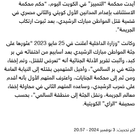
أيدت محكمة “التمييز” في الكويت اليوم، “حكم محكمة
الاستئناف بإعدام المدانين الأول كويتي والثاني مصري في
قضية قتل المواطن مبارك الرشيدي، بعد ثبوت ارتكاب
الجريمة”.
وكانت “وزارة الداخلية أعلنت في 25 مايو 2023 “عثورها على
جثة المواطن مبارك الرشيدي بعد أسابيع من اختفائه في بر
كبد، وأثبت تقرير الأدلة الجنائية أنه “تعرض للقتل، وتم إخفاء
جثته في بر السالمي”، وأحيل المتهمين بقتله إلى النيابة العامة
ومن ثم إلى محكمة الجنايات، واعترف المتهم الأول بأنه أقدم
على ضرب الرشيدي، وساعده المتهم الثاني في محاولة إخفاء
معالم الجريمة، ونقل الجثة إلى منطقة السالمي”، بحسب
صحيفة “الراي” الكويتية.
آخر تحديث: 3 نوفمبر 2024 - 20:57