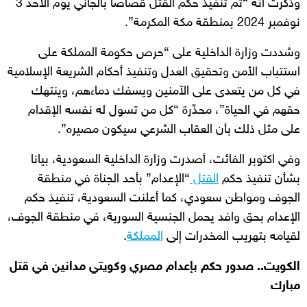
وذكرت أنه “تم تنفيذ حكم القتل قصاصا بالجاني يوم الأحد 3
نوفمبر 2024 بمنطقة مكة المكرمة”.
وشددت وزارة الداخلية على “حرص حكومة المملكة على
استتباب الأمن وتحقيق العدل وتنفيذ أحكام الشريعة الإسلامية
في كل من يتعدى على الآمنين ويسفك دماءهم، وينتهك
حقهم في الحياة”، محذّرة “كل من تسول له نفسه الإقدام
على مثل ذلك بأن العقاب الشرعي سيكون مصيره”.
وفي اكتوبر الفائت، أصدرت وزارة الداخلية السعودية، بيانا
بشأن تنفيذ حكم
القتل
“الإعدام” بأحد الجناة في منطقة
الجوف ومواطن سعودي، كما أعلنت السعودية، تنفيذ حكم
الإعدام بحق وافد يحمل الجنسية السورية، في منطقة الجوف،
لقيامه بتهريب المخدرات إلى
المملكة
.
الكويت.. صدور حكم بإعدام مصري وكويتي مدانين في قتل
مبارك