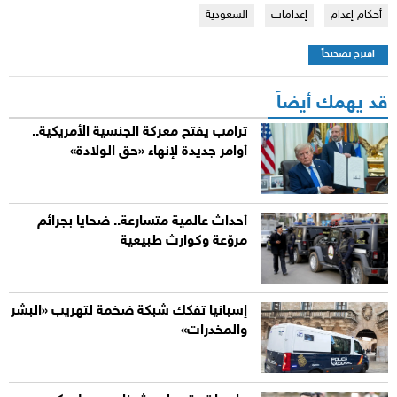
أحكام إعدام
إعدامات
السعودية
اقترح تصحيحاً
قد يهمك أيضاً
ترامب يفتح معركة الجنسية الأمريكية..
أوامر جديدة لإنهاء «حق الولادة»
أحداث عالمية متسارعة.. ضحايا بجرائم
مروّعة وكوارث طبيعية
إسبانيا تفكك شبكة ضخمة لتهريب «البشر
والمخدرات»