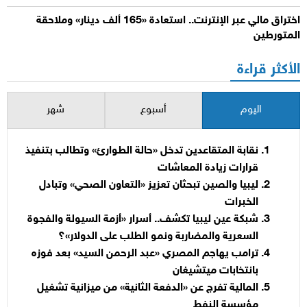
اختراق مالي عبر الإنترنت.. استعادة «165 ألف دينار» وملاحقة
المتورطين
الأكثر قراءة
اليوم
أسبوع
شهر
نقابة المتقاعدين تدخل «حالة الطوارئ» وتطالب بتنفيذ
قرارات زيادة المعاشات
ليبيا والصين تبحثان تعزيز «التعاون الصحي» وتبادل
الخبرات
شبكة عين ليبيا تكشف.. أسرار «أزمة السيولة والفجوة
السعرية والمضاربة ونمو الطلب على الدولار»؟
ترامب يهاجم المصري «عبد الرحمن السيد» بعد فوزه
بانتخابات ميتشيغان
المالية تفرج عن «الدفعة الثانية» من ميزانية تشغيل
مؤسسة النفط