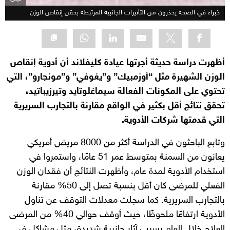
خبراء في الصحة يحذرون من التأثيرات الجانبية المرتبطة بحقن إنقاص الوزن
أظهرت دراسة حديثة أجرتها عيادة كليفلاند أن أدوية إنقاص
الوزن الشهيرة مثل “أوزمبيك” و”يغوفي” و”مونجارو”، التي
تحتوي على المكونات الفعالة سيماغلوتايد وتيرزيباتيد،
تحقق نتائج أقل بكثير في الواقع مقارنة بالتجارب السريرية
التي قدمتها شركات الأدوية.
وتابع الباحثون في الدراسة أكثر من 8000 مريض أمريكي
يعانون من السمنة بمتوسط عمر 51 عامًا، واستمروا في
استخدام الأدوية لمدة عام، وأظهرت النتائج أن فقدان الوزن
الفعلي للمرضى كان أقل بنسبة تصل إلى 50% مقارنة
بالتجارب السريرية. كما سجلت معدلات التوقف عن تناول
الأدوية ارتفاعًا ملحوظًا، حيث أوقف حوالي 40% من المرضى
العلاج خلال العام بسبب آثار جانبية شديدة، مثل مشاكل في