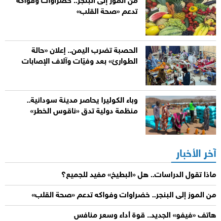
من الموز إلى البنجر.. خضراوات وفواكه
تدعم «صحة القلب»
الحصبة تضرب اليمن.. إعلان «حالة
الطوارئ» بعد وفيّات وآلاف الإصابات
وباء الكوليرا يحاصر مدينة سودانية..
منظمة دولية تدق «ناقوس الخطر»
آخر الأخبار
ماذا تقول الدراسات.. هل «البطيخ» مفيد للجميع؟
من الموز إلى البنجر.. خضراوات وفواكه تدعم «صحة القلب»
هاتف «فيفو» الجديد.. قوة أداء وسعر منافس