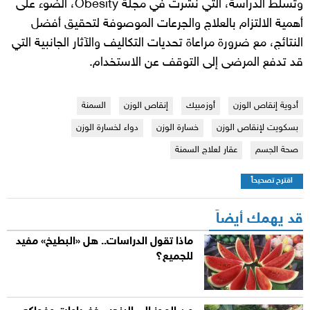
وتسلط الدراسة، التي نُشرت في مجلة Obesity، الضوء على
أهمية الالتزام بالعلاج والجرعات الموصوفة لتحقيق أفضل
النتائج، مع ضرورة مراعاة تحديات التكاليف والآثار الجانبية التي
قد تدفع المرضى إلى التوقف عن الاستخدام.
أدوية إنقاص الوزن
أوزمبيك
إنقاص الوزن
السمنة
بسكويت لإنقاص الوزن
خسارة الوزن
دواء لخسارة الوزن
صحة الجسم
عقار لعلاج السمنة
اقترح تصحيحاً
قد يهمك أيضاً
ماذا تقول الدراسات.. هل «البطيخ» مفيد
للجميع؟