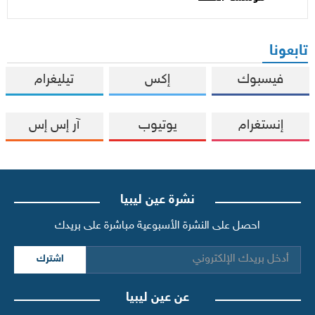
تابعونا
فيسبوك
إكس
تيليغرام
إنستغرام
يوتيوب
آر إس إس
نشرة عين ليبيا
احصل على النشرة الأسبوعية مباشرة على بريدك
اشترك
عن عين ليبيا