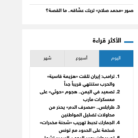
صور «محمد صلاح» تربك عشّاقه.. ما القصة؟
الأكثر قراءة
اليوم
أسبوع
شهر
ترامب: إيران تلقت «هزيمة قاسية»
والحرب ستنتهي قريباً جداً
تصعيد في اليمن.. هجوم «حوثي» على
معسكرات مأرب
طرابلس.. «مصرف الدم» يحذر من
محاولات تضليل المواطنين
الجمارك تحبط تهريب «شحنة مخدرات»
ضخمة على الحدود مع تونس