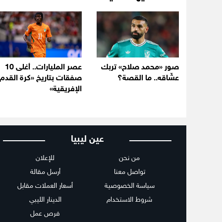
صور «محمد صلاح» تربك
عصر المليارات.. أغلى 10
عشّاقه.. ما القصة؟
صفقات بتاريخ «كرة القدم
الإفريقية»
عين ليبيا
من نحن
للإعلان
تواصل معنا
أرسل مقالة
سياسة الخصوصية
أسعار العملات مقابل
شروط الاستخدام
الدينار الليبي
فرص عمل