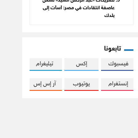
تصريحات «عبد الرحمن السيد» تشعل
عاصفة انتقادات في مصر: أسأت إلى
بلدك
تابعونا
فيسبوك
إكس
تيليغرام
إنستغرام
يوتيوب
آر إس إس