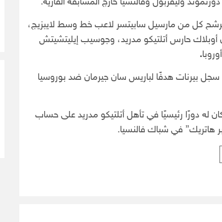
دورتموند وليفربول وفالنسيا خارج المسابقة القارية.
رشح كل من مارسيل سابيتسر لاعب خط وسط لايبزيج،
ان أوبلاك حارس أتلتيكو مدريد، وجوسيب إيليتشيتش
وروبا
.
 سجل بيرنات هدفًا لباريس سان جيرمان ضد بوروسيا
 له دورًا رئيسيًا في تأهل أتلتيكو مدريد على حساب
ر هاتريك” في شباك فالنسيا.