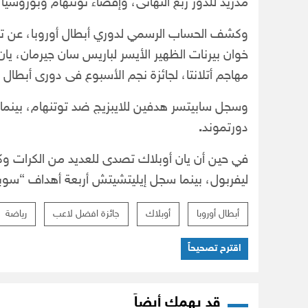
مدريد للدور ربع النهائى، وإقصاء توتنهام وبوروسيا 
وكشف الحساب الرسمي لدوري أبطال أوروبا، عن ت
خوان بيرنات الظهير الأيسر لباريس سان جيرمان، ي
مهاجم أتلانتا، لجائزة نجم الأسبوع فى دورى أبطال أ
وسجل سابيتسر هدفين للايبزيج ضد توتنهام، بينما
دورتموند
.
في حين أن يان أوبلاك تصدى للعديد من الكرات وكان
ليفربول، بينما سجل إيليتشيتش أربعة أهداف “سوب
أبطال أوروبا
أوبلاك
جائزة افضل لاعب
رياضة
اقترح تصحيحاً
قد يهمك أيضاً