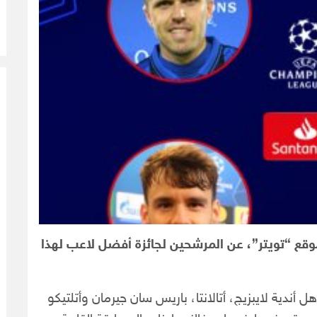
وقع “تويتر”، عن المرشحين لجائزة أفضل لاعب لهذا
 أندية لايبزيج، أتالانتا، باريس سان جيرمان وأتلتيكو