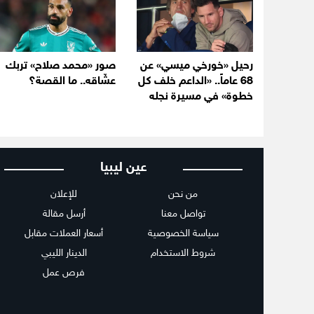
رحيل «خورخي ميسي» عن
صور «محمد صلاح» تربك
68 عاماً.. «الداعم خلف كل
عشّاقه.. ما القصة؟
خطوة» في مسيرة نجله
عين ليبيا
من نحن
للإعلان
تواصل معنا
أرسل مقالة
سياسة الخصوصية
أسعار العملات مقابل
شروط الاستخدام
الدينار الليبي
فرص عمل