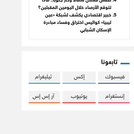
طقس معتدل شمالاً وحار جنوباً.. ماذا
تتوقع الأرصاد خلال اليومين المقبلين؟
خبير اقتصادي يكشف لشبكة «عين
ليبيا» كواليس اختراق وفساد مبادرة
الإسكان الشبابي
تابعونا
فيسبوك
إكس
تيليغرام
إنستغرام
يوتيوب
آر إس إس