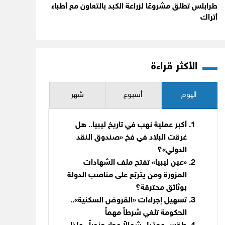
طرابلس تطلق مشروعًا لزراعة الكبد بالتعاون مع أطباء
أتراك
الأكثر قراءة
اليوم
أسبوع
شهر
أكبر عملية نهب في تاريخ ليبيا.. هل
غرقت البلاد في فخ «صندوق النقد
الدولي»؟
«عين ليبيا» تفتح ملف الشهادات
المزورة ومن يتربّع على مناصب الدولة
بوثائق محترقة؟
تسهيل إجراءات «القروض السكنية»..
الحكومة تلغي شرطاً مهماً