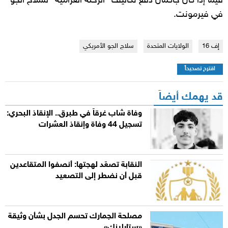
فيما إذا كان جاكمان دفع تكاليف “الرحلة الغرامية” لسلاح الجو
في فيرمونت.
إف 16
الولايات المتحدة
سلاج الجو الأمريكي
اقترح تصحيحاً
قد يهمك أيضاً
وفاة شاب غرقاً في طبرق.. الإنقاذ البحري:
تسجيل 44 وفاة وإنقاذ العشرات
النقابة تصعّد لهجتها: أنصفوا المتقاعدين
قبل أن نضطر إلى التصعيد
مصلحة الجمارك تحسم الجدل بشأن وثيقة
«ستارلينك»