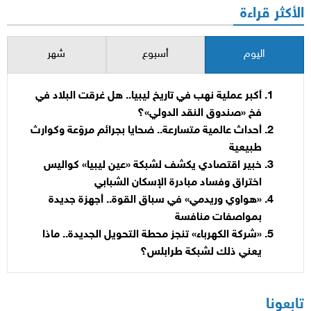
الأكثر قراءة
اليوم
أسبوع
شهر
أكبر عملية نهب في تاريخ ليبيا.. هل غرقت البلاد في
فخ «صندوق النقد الدولي»؟
أحداث عالمية متسارعة.. ضحايا بجرائم مروّعة وكوارث
طبيعية
خبير اقتصادي يكشف لشبكة «عين ليبيا» كواليس
اختراق وفساد مبادرة الإسكان الشبابي
«هواوي وريدمي» في سباق القوة.. أجهزة جديدة
بمواصفات منافسة
«شركة الكهرباء» تنجز محطة التحويل الجديدة.. ماذا
يعني ذلك لشبكة طرابلس؟
تابعونا