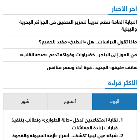
آخر الأخبار
النيابة العامة تنظم تدريباً لتعزيز التحقيق في الجرائم البحرية
والبيئية
ماذا تقول الدراسات.. هل «البطيخ» مفيد للجميع؟
من الموز إلى البنجر.. خضراوات وفواكه تدعم «صحة القلب»
هاتف «فيفو» الجديد.. قوة أداء وسعر منافس
الأكثر قراءة
اليوم
أسبوع
شهر
نقابة المتقاعدين تدخل «حالة الطوارئ» وتطالب بتنفيذ
قرارات زيادة المعاشات
شبكة عين ليبيا تكشف.. أسرار «أزمة السيولة والفجوة