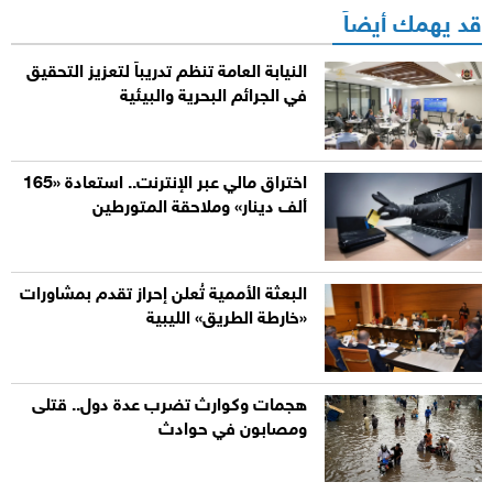
قد يهمك أيضاً
النيابة العامة تنظم تدريباً لتعزيز التحقيق
في الجرائم البحرية والبيئية
اختراق مالي عبر الإنترنت.. استعادة «165
ألف دينار» وملاحقة المتورطين
البعثة الأممية تُعلن إحراز تقدم بمشاورات
«خارطة الطريق» الليبية
هجمات وكوارث تضرب عدة دول.. قتلى
ومصابون في حوادث