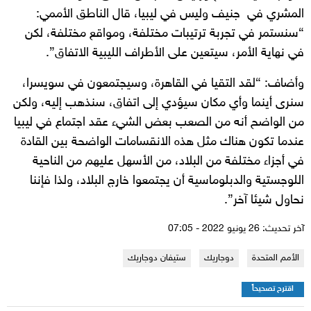
المشري في جنيف وليس في ليبيا، قال الناطق الأممي:
“سنستمر في تجربة ترتيبات مختلفة، ومواقع مختلفة، لكن
في نهاية الأمر، سيتعين على الأطراف الليبية الاتفاق”.
وأضاف: “لقد التقيا في القاهرة، وسيجتمعون في سويسرا،
سنرى أينما وأي مكان سيؤدي إلى اتفاق، سنذهب إليه، ولكن
من الواضح أنه من الصعب بعض الشيء عقد اجتماع في ليبيا
عندما تكون هناك مثل هذه الانقسامات الواضحة بين القادة
في أجزاء مختلفة من البلاد، من الأسهل عليهم من الناحية
اللوجستية والدبلوماسية أن يجتمعوا خارج البلاد، ولذا فإننا
نحاول شيئا آخر”.
آخر تحديث: 26 يونيو 2022 - 07:05
الأمم المتحدة
دوجاريك
ستيفان دوجاريك
اقترح تصحيحاً