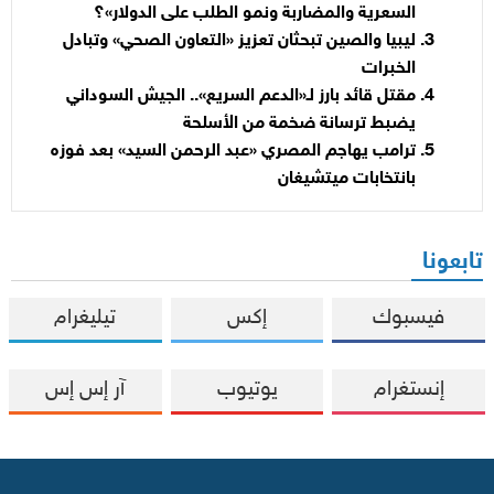
السعرية والمضاربة ونمو الطلب على الدولار»؟
ليبيا والصين تبحثان تعزيز «التعاون الصحي» وتبادل
الخبرات
مقتل قائد بارز لـ«الدعم السريع».. الجيش السوداني
يضبط ترسانة ضخمة من الأسلحة
ترامب يهاجم المصري «عبد الرحمن السيد» بعد فوزه
بانتخابات ميتشيغان
تابعونا
فيسبوك
إكس
تيليغرام
إنستغرام
يوتيوب
آر إس إس