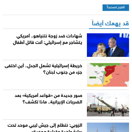
اقترح تصحيحاً
قد يهمك أيضاً
شهادات ضد زوجة نتنياهو.. أمريكي
يتشاجر مع إسرائيلي: أنت قاتل أطفال
خريطة إسرائيلية تشعل الجدل.. أين اختفى
جزء من جنوب لبنان؟
صور جديدة من «قواعد أمريكية» بعد
الضربات الإيرانية.. ماذا تكشف؟
الزوبي: نتطلع إلى جيش ليبي موحد تحت