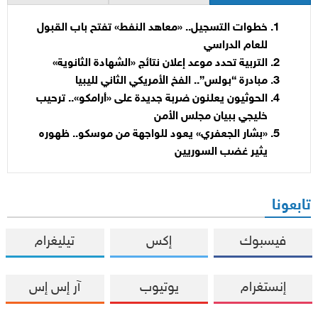
خطوات التسجيل.. «معاهد النفط» تفتح باب القبول
للعام الدراسي
التربية تحدد موعد إعلان نتائج «الشهادة الثانوية»
مبادرة “بولس”.. الفخ الأمريكي الثاني لليبيا
الحوثيون يعلنون ضربة جديدة على «أرامكو».. ترحيب
خليجي ببيان مجلس الأمن
«بشار الجعفري» يعود للواجهة من موسكو.. ظهوره
يثير غضب السوريين
تابعونا
فيسبوك
إكس
تيليغرام
إنستغرام
يوتيوب
آر إس إس