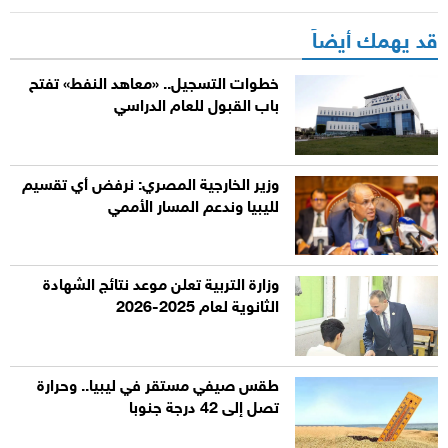
قد يهمك أيضاً
خطوات التسجيل.. «معاهد النفط» تفتح
باب القبول للعام الدراسي
وزير الخارجية المصري: نرفض أي تقسيم
لليبيا وندعم المسار الأممي
وزارة التربية تعلن موعد نتائج الشهادة
الثانوية لعام 2025-2026
طقس صيفي مستقر في ليبيا.. وحرارة
تصل إلى 42 درجة جنوبا