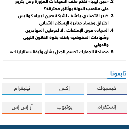
«عين ليبيا» تفتح ملف الشهادات المزورة ومن يتربّع
على مناصب الدولة بوثائق محترقة؟
خبير اقتصادي يكشف لشبكة «عين ليبيا» كواليس
اختراق وفساد مبادرة الإسكان الشبابي
السيادة فوق الإملاءات.. لا لتوطين المهاجرين
وشهادات المفوضية باطلة بقوة القانون الليبي
والدولي
مصلحة الجمارك تحسم الجدل بشأن وثيقة «ستارلينك»
تابعونا
فيسبوك
إكس
تيليغرام
إنستغرام
يوتيوب
آر إس إس