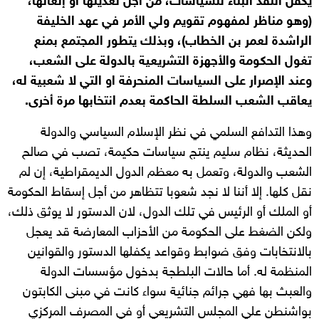
يكفل النقد البناء للسياسات، من أجل تعديلها أو إلغائها،
(وهو مناظر لمفهوم تقويم ولي الأمر في عهد الخليفة
الراشدة لعمر بن الخطاب)، وبذلك يتطور المجتمع بمنع
تغول الحكومة والأجهزة التشريعية بالدولة على الشعب،
وعند الإصرار على السياسات المنحرفة او التي لا شعبية له،
يعاقب الشعب السلطة الحاكمة بعدم انتخابها مرة أخرى.
وهذا التدافع السلمي في نظر الإسلام السياسي والدولة
الحديثة، نظام سليم ينتج سياسات حكيمة، تصب في صالح
الشعب والدولة، وتعمل به معظم الدول الديمقراطية، إن لم
نقل كلها. إلا أننا لا نجد شعوبا تتظاهر من أجل إسقاط الحكومة
أو الملك أو الرئيس في تلك الدول، لان الدستور لا يوثق ذلك،
ولكن الضغط على الحكومة من الأحزاب المعارضة قد يعجل
بالانتخابات وفق ضوابط وقواعد يكفلها الدستور والقوانين
المنظمة له. أما حالات البلطجة بدخول مؤسسات الدولة
والعبث بها فهي جرائم جنائية سواء كانت في مبنى الكابتون
بواشنطن علي المجلس التشريعي أو في المصرف المركزي