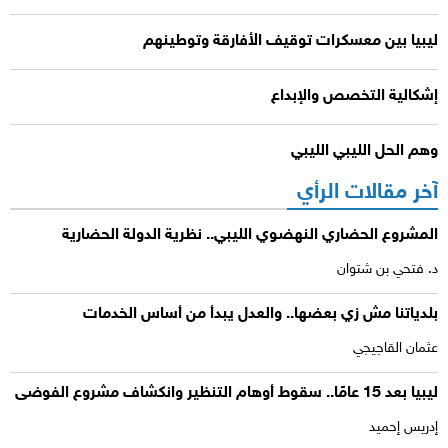
ليبيا بين معسكرات توقيف الأفارقة وتوطينهم
إشكالية التخصص والإبداع
وهم الحل الليبي الليبي
آخر مقالات الرأي
المشروع الحضاري النهضوي الليبي.. نظرية الدولة الحضارية
د. فتحي بن شتوان
بلدياتنا مش زي بعضها.. والعدل يبدأ من أساس الخدمات
عثمان القاجيجي
ليبيا بعد 15 عامًا.. سقوط أوهام التنظير وانكشاف مشروع الفوضى
إدريس إحميد