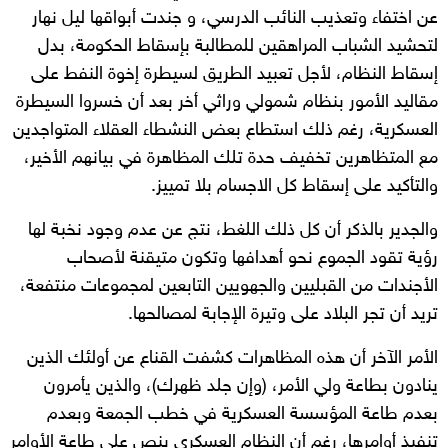
عن اختفاء وتعذيب النائب الدرسي، و جندت أبواقها ليل نهار
لتحشيد الشباب المراهقين للمطالبة بإسقاط الحكومة، بدل
إسقاط النظام، لأجل تعبيد الطريق لسيطرة إخوة النفط على
مقاليد الأمور بنظام شمولي وراثي أخر بعد أن خسروا السيطرة
العسكرية، رغم ذلك استطاع بعض النشطاء العقلاء المتواجدين
مع المتظاهرين تخفيف حدة تلك المظاهرة في بيانهم الأخير،
والتأكيد على إسقاط كل الاجسام بلا تمييز.
والجدير بالذكر أن كل ذلك اللغط، نتج عن عدم وجود نخبة لها
رؤية تقود الجموع نحو أهدافها وتكون متيقنة لأصحاب
الأجندات من القبليين والجهويين التابعين لمجموعات منتفعة،
تريد أن تجر البلاد على وتيرة الإجابة لمصالحها.
الأمر الآخر أن هذه المظاهرات كشفت القناع عن أولئك الذين
ينادون بطاعة ولي الأمر، (وإن جلد ظهرك)، والذين يأمرون
بعدم طاعة المؤسسة العسكرية في خطب الجمعة وبعدم
تنفيذ أوامرها، رغم أن النظام العسكري ينص على طاعة الأوامر