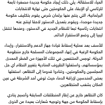
الحياء للاستقالة، يلي ذلك إيجاد حكومة جديدة مصغرة تابعة
للرئاسي أو الإبقاء على الحكومتين حتى نهاية الانتخابات
البرلمانية، التي ينتج عنها برلمان شرعي يقوم بتكليف حكومة
جديدة موحدة، ويقوم بتعديل الدستور لاحقا لينتج عنه
انتخابات رئاسية تبعا للنظام الجديد في الدستور، وعندها تنتقل
ليبيا إلى وضع الاستقرار الدائم.
للأسف بعد عملية إسقاط قيادة جهاز الدعم والاستقرار، وإبداء
الحكومة الرغبة في إنهاء المجموعات المسلحة خارج منظومة
الدولة، توجس المنتفعين في تلك الأجهزة من الخطر المحدق
بمؤسساتهم، واستغلوا الظروف المنادية بتغيير النظام أي حل
المجلسين والحكومتين، وتنادوا قدوما إلى التظاهر، استغلها
بعض المندسين لإراقة الدماء حيث توفي أحد الشرطة في عين
المكان بشغب المتظاهرين.
كان التظاهر خارج عن إطار المنطلقات السابقة وأصبح ينادي
بإسقاط الحكومة من جهة وتوجيه شعارات بعيدة عن الذوق