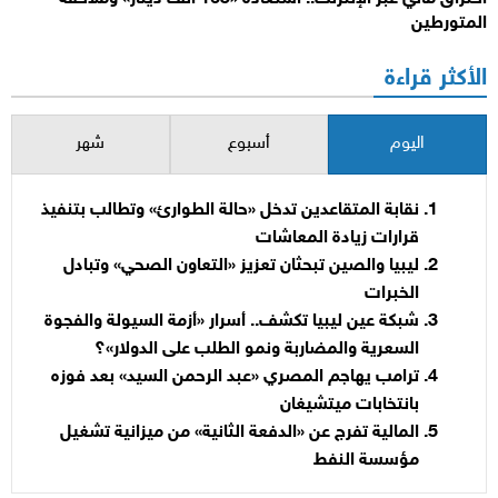
المتورطين
الأكثر قراءة
اليوم
أسبوع
شهر
نقابة المتقاعدين تدخل «حالة الطوارئ» وتطالب بتنفيذ
قرارات زيادة المعاشات
ليبيا والصين تبحثان تعزيز «التعاون الصحي» وتبادل
الخبرات
شبكة عين ليبيا تكشف.. أسرار «أزمة السيولة والفجوة
السعرية والمضاربة ونمو الطلب على الدولار»؟
ترامب يهاجم المصري «عبد الرحمن السيد» بعد فوزه
بانتخابات ميتشيغان
المالية تفرج عن «الدفعة الثانية» من ميزانية تشغيل
مؤسسة النفط