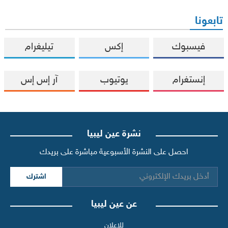
تابعونا
فيسبوك
إكس
تيليغرام
إنستغرام
يوتيوب
آر إس إس
نشرة عين ليبيا
احصل على النشرة الأسبوعية مباشرة على بريدك
اشترك
عن عين ليبيا
للإعلان