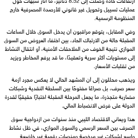
ارتفاعات حادة وصلت إلى 8.52 دنانير، ما أثار شبهات حول
عمليات تسييل وتحويل غير قانوني للأرصدة المصرفية خارج
المنظومة الرسمية.
وفي المقابل، يتوقع مراقبون أن يدخل السوق خلال الساعات
المقبلة حالة من الارتباك الحاد، بين اختفاء العروض من السوق
الموازي نتيجة الخوف من الملاحقات الأمنية، أو انتقال النشاط
إلى مستويات أكثر سرية وتعقيدًا، ما قد يرفع المخاطر ويزيد
من تقلبات الأسعار.
ويذهب محللون إلى أن المشهد الحالي لا يعكس مجرد أزمة
سعر صرف، بل صراعًا مفتوحًا بين السلطة النقدية وشبكات
مضاربة متجذرة، ما يجعل المرحلة المقبلة اختبارًا حقيقيًا لقدرة
الدولة على فرض الانضباط المالي.
هذا ويعاني الاقتصاد الليبي منذ سنوات من ازدواجية سوق
الصرف بين السعر الرسمي والسوق الموازي، في ظل نشاط
واسع لشبكات غير مرخصة ومنصات رقمية غير خاضعة