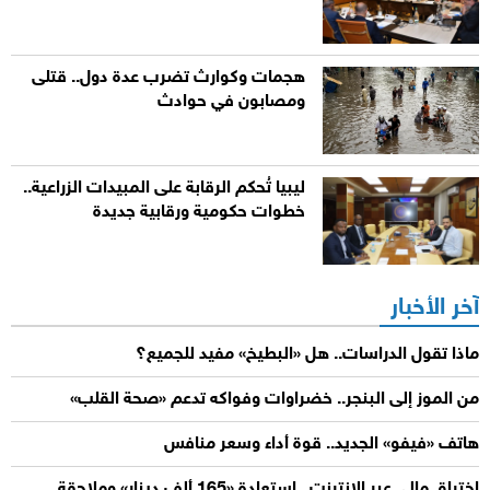
هجمات وكوارث تضرب عدة دول.. قتلى
ومصابون في حوادث
ليبيا تُحكم الرقابة على المبيدات الزراعية..
خطوات حكومية ورقابية جديدة
آخر الأخبار
ماذا تقول الدراسات.. هل «البطيخ» مفيد للجميع؟
من الموز إلى البنجر.. خضراوات وفواكه تدعم «صحة القلب»
هاتف «فيفو» الجديد.. قوة أداء وسعر منافس
اختراق مالي عبر الإنترنت.. استعادة «165 ألف دينار» وملاحقة