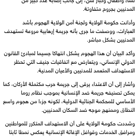
نساء وأطفال وكبار سن، إلى جانب إصابة عدد كبير من
المدنيين بجروح متفاوتة.
وأدانت حكومة الولاية ولجنة أمن الولاية الهجوم بأشد
العبارات، ووصفت ما جرى بأنه جريمة إرهابية مروعة تستهدف
المدنيين بشكل مباشر.
وأكد البيان أن هذا الهجوم يشكل انتهاكا جسيما لمبادئ القانون
الدولي الإنساني، ويتعارض مع اتفاقيات جنيف التي تحظر
الاستهداف المتعمد للمدنيين والأعيان المدنية.
وأشار إلى أن الاعتداء يرقى إلى جريمة حرب مكتملة الأركان، كما
يمكن تصنيفه جريمة ضد الإنسانية بموجب نظام روما
الأساسي للمحكمة الجنائية الدولية، لكونه جزءا من هجوم واسع
النطاق وممنهج موجه ضد السكان المدنيين.
وشددت حكومة الولاية على أن الاستهداف المتكرر للمواطنين
ومرافق الخدمات وقوافل الإغاثة الإنسانية يعكس نمطا ثابتا