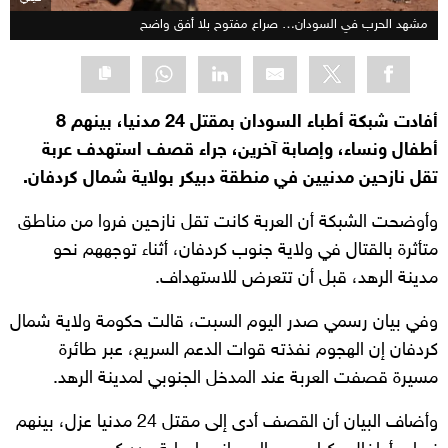
مشهد الحرب في السودان… صراع مفتوح بلا أفق واضح
أفادت شبكة أطباء السودان بمقتل 24 مدنيا، بينهم 8
أطفال ونساء، وإصابة آخرين، جراء قصف استهدف عربة
تقل نازحين مدنيين في منطقة دبيكر بولاية شمال كردفان.
وأوضحت الشبكة أن العربة كانت تقل نازحين فروا من مناطق
متأثرة بالقتال في ولاية جنوب كردفان، أثناء توجههم نحو
مدينة الرهد، قبل أن تتعرض للاستهداف.
وفي بيان رسمي صدر اليوم السبت، قالت حكومة ولاية شمال
كردفان إن الهجوم نفذته قوات الدعم السريع، عبر طائرة
مسيرة قصفت العربة عند المدخل الجنوبي لمدينة الرهد.
وأضاف البيان أن القصف أدى إلى مقتل 24 مدنيا عزل، بينهم