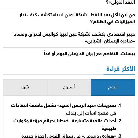
النقد الدولي»؟
من أين نأكل بعد النفط.. شبكة «عين ليبيا» تكشف كيف تدار
الميزانيات في الظلام؟
خبير اقتصادي يكشف لشبكة عين ليبيا كواليس اختراق وفساد
«مبادرة الإسكان الشبابي»
بيسنت: التفاهم مع إيران قد يُعلن اليوم أو غداً
الأكثر قراءة
اليوم
أسبوع
شهر
تصريحات «عبد الرحمن السيد» تشعل عاصفة انتقادات
في مصر: أسأت إلى بلدك
أحداث عالمية متسارعة.. ضحايا بجرائم مروّعة وكوارث
طبيعية
«هواوي وريدمي» في سباق القوة.. أجهزة جديدة