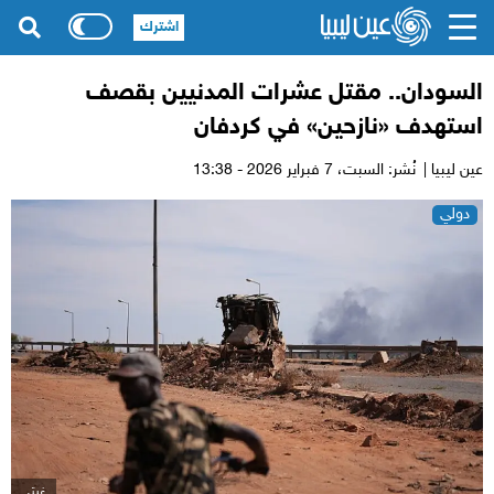
اشترك
السودان.. مقتل عشرات المدنيين بقصف
استهدف «نازحين» في كردفان
عين ليبيا |
نُشر: السبت،
7 فبراير 2026 - 13:38
دولي
غيتي