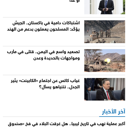
أو غداً
اشتباكات دامية في باكستان.. الجيش
يؤكّد: المسلحون يعملون بدعم من الهند
تصعيد واسع في اليمن.. قتلى في مأرب
ومواجهات بالحديدة وعدن
غياب كاتس عن اجتماع «الكابينت» يثير
الجدل.. نتنياهو يسأل؟
آخر الأخبار
أكبر عملية نهب في تاريخ ليبيا.. هل غرقت البلاد في فخ «صندوق