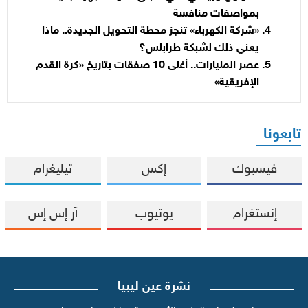
بمواصفات منافسة
«شركة الكهرباء» تنجز محطة التحويل الجديدة.. ماذا
يعني ذلك لشبكة طرابلس؟
عصر المليارات.. أغلى 10 صفقات بتاريخ «كرة القدم
الإفريقية»
تابعونا
فيسبوك
إكس
تيليغرام
إنستغرام
يوتيوب
آر إس إس
نشرة عين ليبيا