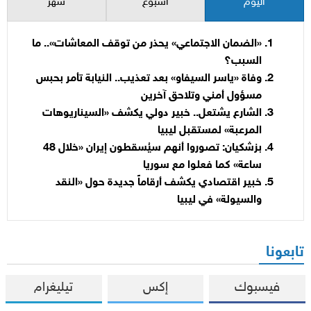
اليوم
أسبوع
شهر
«الضمان الاجتماعي» يحذر من توقف المعاشات».. ما
السبب؟
وفاة «ياسر السيفاو» بعد تعذيب.. النيابة تأمر بحبس
مسؤول أمني وتلاحق آخرين
الشارع يشتعل.. خبير دولي يكشف «السيناريوهات
المرعبة» لمستقبل ليبيا
بزشكيان: تصوروا أنهم سيُسقطون إيران «خلال 48
ساعة» كما فعلوا مع سوريا
خبير اقتصادي يكشف أرقاماً جديدة حول «النقد
والسيولة» في ليبيا
تابعونا
فيسبوك
إكس
تيليغرام