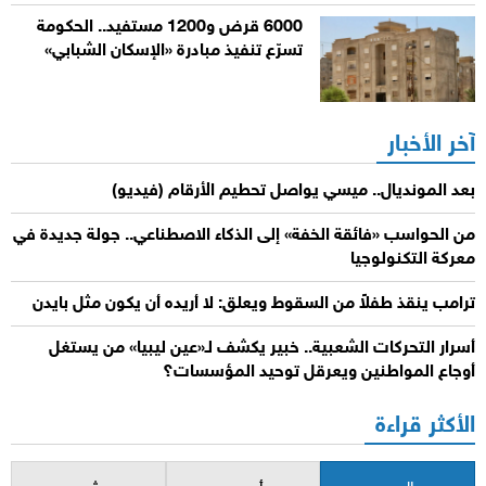
6000 قرض و1200 مستفيد.. الحكومة
تسرّع تنفيذ مبادرة «الإسكان الشبابي»
آخر الأخبار
بعد المونديال.. ميسي يواصل تحطيم الأرقام (فيديو)
من الحواسب «فائقة الخفة» إلى الذكاء الاصطناعي.. جولة جديدة في
معركة التكنولوجيا
ترامب ينقذ طفلاً من السقوط ويعلق: لا أريده أن يكون مثل بايدن
أسرار التحركات الشعبية.. خبير يكشف لـ«عين ليبيا» من يستغل
أوجاع المواطنين ويعرقل توحيد المؤسسات؟
الأكثر قراءة