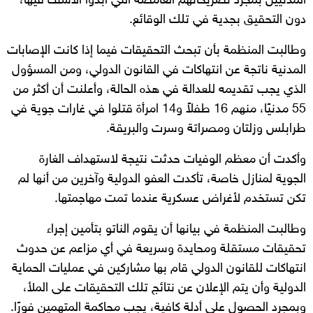
المدنيين بمجرد تصريحاتهم الغامضة التي أبدوا الأسف فيها،
دون التحقيق بجدية في تلك الوقائع.
وطالبت المنظمة بأن تبحث التحقيقات فيما إذا كانت الإصابات
المدنية ناتجة عن انتهاكات في القانون الدولي، ومن المسؤول
الذي يجب تقديمه للعدالة في هذه الحالة، وأعلنت أن أكثر من
55 مدنيًا، منهم 16 طفلاً و14 امرأة قتلوا في غارات جوية في
طرابلس وزلتان ومصراتة وسرت والبريقة.
وأكدت أن معظم الوفيات حدثت نتيجة لاستهداف الغارة
الجوية لمنازل خاصة، تأكدت العفو الدولية وآخرين من أنها لم
تكن تستخدم لأغراض عسكرية عندما تمت مهاجمتها.
وطالبت المنظمة في بيانها أن يقوم الناتو بتأمين إجراء
تحقيقات مستقلة ومحايدة وسريعة في أي مزاعم عن حدوث
انتهاكات للقانون الدولي قام بها مشاركين في عمليات الحماية
الدولية وأن يتم الإعلان عن نتائج تلك التحقيقات على الملأ،
وبمجرد الحصول على أدلة كافية، يجب محاكمة المتهمين فورًا.