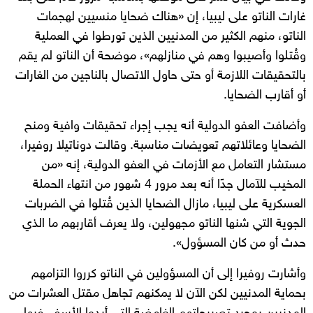
غارات الناتو على ليبيا، إن «هناك ضحايا منسيين لهجمات
الناتو، منهم الكثير من المدنيين الذين تورطوا في العملية
وقُتلوا وأصيبوا وهم في منازلهم»، موضحة أن الناتو لم يقم
بالتحقيقات اللازمة أو حتى حاول الاتصال بالناجين من الغارات
أو أقارب الضحايا.
وأضافت العفو الدولية أنه يجب إجراء تحقيقات وافية ومنح
الضحايا وعائلاتهم تعويضات مناسبة. وقالت دوناتيلا روفيرا،
مستشار التعامل مع الأزمات في العفو الدولية، إنه «من
المخيب للآمال جدًا أنه بعد مرور 4 شهور من انتهاء الحملة
العسكرية على ليبيا، مازال الضحايا الذين قُتلوا في الضربات
الجوية التي شنها الناتو مجهولين، ولا يعرف أقاربهم ما الذي
حدث أو من كان المسؤول».
وأشارت روفيرا إلى أن المسؤولين في الناتو كرروا التزامهم
بحماية المدنيين لكن الآن لا يمكنهم تجاهل مقتل العشرات من