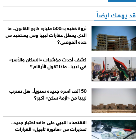
قد يهمك أيضاً
ثروة خفية بـ«500 مليار» خارج القانون.. ما
الذي يعطل عقارات ليبيا ومن يستفيد من
هذه الفوضى؟
كشف أحدث مؤشرات «السكان والأسر»
في ليبيا.. ماذا تقول الأرقام؟
50 ألف أسرة جديدة سنوياً.. هل تقترب
ليبيا من «أزمة سكن» أكبر؟
الاقتصاد الليبي على حافة اختبار جديد..
تحذيرات من «فاتورة تأجيل» القرارات