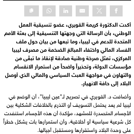
أكدت الدكتورة كريمة القويري، عضو تنسيقية العمل
الوطني، بأن الرسالة التي وجهتها التنسيقية إلى بعثة الأمم
المتحدة للدعم في ليبيا، وما تبعها من بيان حول ملف
الفساد المالي واختفاء المبالغ الضخمة من مصرف ليبيا
المركزي، تمثل صرخة وطنية صادقة لإنقاذ ما تبقّى من
مؤسسات الدولة، وتحذيراً واضحاً من استمرار الانقسام
والتهاون في مواجهة العبث السياسي والمالي الذي أوصل
البلاد إلى حافة الانهيار.
وأضافت د. القويري في تصريح لـ”عين ليبيا”، أن الوضع في
ليبيا لم يعد يحتمل التسويف أو التذرع بالخلافات الشكلية بين
الأجسام المتصدرة للمشهد، مؤكدة أن هذه الأجسام استنفدت
كل شرعية سياسية أو أخلاقية، وأن استمرارها بات يشكل خطراً
على وحدة البلاد واستقرارها ومستقبل أجيالها.