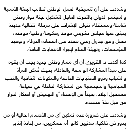
وشددت على أن تنسيقية العمل الوطني تطالب البعثة الأممية
والمجتمع الدولي بالتحرك العاجل لتشكيل لجنة حوار وطني
شاملة ومستقلة، تتولى الإشراف على مرحلة انتقالية جديدة
ينبثق عنها مجلس تشريعي موحد وحكومة وطنية موحدة،
تعمل وفق جدول زمني محدد على استعادة الدولة، وتوحيد
المؤسسات، وتهيئة المناخ لإجراء الانتخابات العامة.
كما أكدت د. القويري أن أي مسار وطني جديد يجب أن يقوم
على مبدأ المشاركة الواسعة والعادلة، بحيث تُمكَّن المرأة
والشباب وذوو الاحتياجات الخاصة والمكونات الثقافية والنخب
السياسية والمجتمعية من المشاركة الفاعلة في صياغة
مستقبل البلاد، بعيداً عن الإقصاء أو التهميش أو احتكار القرار
من قبل قلة متنفذة.
وشددت على ضرورة عدم تمكين أي من الأجسام الحالية أو من
يدور في فلكها، مدنيين كانوا أم عسكريين، من إعادة إنتاج