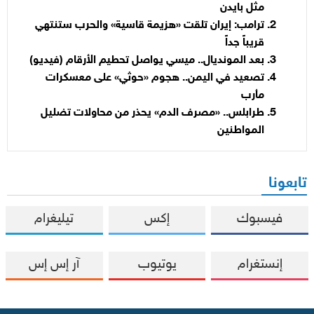
مثل بايدن
ترامب: إيران تلقت «هزيمة قاسية» والحرب ستنتهي
قريباً جداً
بعد المونديال.. ميسي يواصل تحطيم الأرقام (فيديو)
تصعيد في اليمن.. هجوم «حوثي» على معسكرات
مأرب
طرابلس.. «مصرف الدم» يحذر من محاولات تضليل
المواطنين
تابعونا
فيسبوك
إكس
تيليغرام
إنستغرام
يوتيوب
آر إس إس