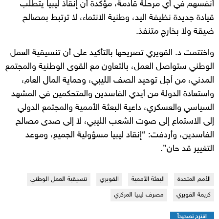
أنفسهم في أي مرحلة قادمة، مؤكدة أن إنقاذ ليبيا يتطلب
قيادة جديدة نظيفة اليد، وطنية الانتماء، لا ترتبط بمصالح
ضيقة ولا بخارجٍ متنفذ.
واختتمت د. القويري تصريحها بالتأكيد على أن تنسيقية العمل
الوطني ستواصل العمل، بالتعاون مع القوى الوطنية والمجتمع
المدني، من أجل توحيد الصف الليبي، وحماية المال العام،
واستعادة الدولة من أيدي الفاسدين والمتحكمين في المشهد
السياسي والعسكري، داعية البعثة الأممية والمجتمع الدولي
إلى الاستماع إلى صوت الشعب الليبي، لا إلى صدى مصالح
الفاسدين، وأردفت: “إنقاد ليبيا مسؤولية الجميع، وموعد
التغيير قد حان”.
الأمم المتحدة
البعثة الأممية
القويري
تنسيقية العمل الوطني
كريمة القويري
مصرف ليبيا المركزي
اقترح تصحيحاً