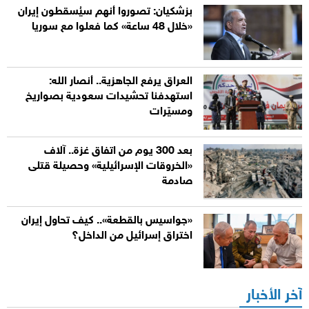
بزشكيان: تصوروا أنهم سيُسقطون إيران
«خلال 48 ساعة» كما فعلوا مع سوريا
العراق يرفع الجاهزية.. أنصار الله:
استهدفنا تحشيدات سعودية بصواريخ
ومسيّرات
بعد 300 يوم من اتفاق غزة.. آلاف
«الخروقات الإسرائيلية» وحصيلة قتلى
صادمة
«جواسيس بالقطعة».. كيف تحاول إيران
اختراق إسرائيل من الداخل؟
آخر الأخبار