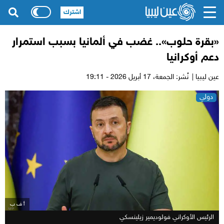
اشترك
«بقرة حلوب».. غضب في ألمانيا بسبب استمرار
دعم أوكرانيا
عين ليبيا |
نُشر: الجمعة،
17 أبريل 2026 - 19:11
دولي
أ ف ب
الرئيس الأوكراني فولوديمير زيلينسكي