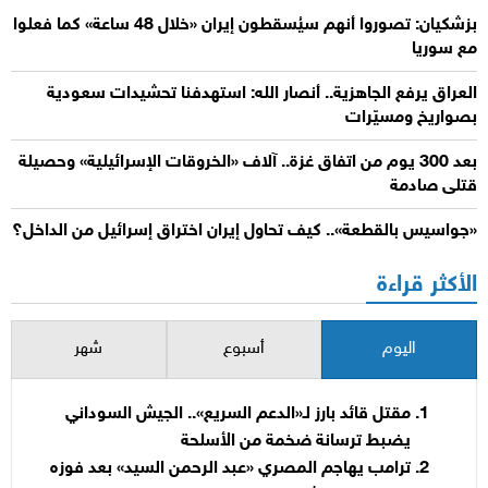
بزشكيان: تصوروا أنهم سيُسقطون إيران «خلال 48 ساعة» كما فعلوا
مع سوريا
العراق يرفع الجاهزية.. أنصار الله: استهدفنا تحشيدات سعودية
بصواريخ ومسيّرات
بعد 300 يوم من اتفاق غزة.. آلاف «الخروقات الإسرائيلية» وحصيلة
قتلى صادمة
«جواسيس بالقطعة».. كيف تحاول إيران اختراق إسرائيل من الداخل؟
الأكثر قراءة
اليوم
أسبوع
شهر
مقتل قائد بارز لـ«الدعم السريع».. الجيش السوداني
يضبط ترسانة ضخمة من الأسلحة
ترامب يهاجم المصري «عبد الرحمن السيد» بعد فوزه