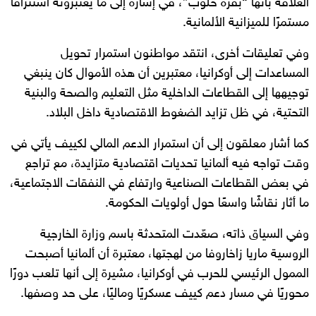
العلاقة بأنها “بقرة حلوب”، في إشارة إلى ما يعتبرونه استنزافًا
مستمرًا للميزانية الألمانية.
وفي تعليقات أخرى، انتقد مواطنون استمرار تحويل
المساعدات إلى أوكرانيا، معتبرين أن هذه الأموال كان ينبغي
توجيهها إلى القطاعات الداخلية مثل التعليم والصحة والبنية
التحتية، في ظل تزايد الضغوط الاقتصادية داخل البلاد.
كما أشار معلقون إلى أن استمرار الدعم المالي لكييف يأتي في
وقت تواجه فيه ألمانيا تحديات اقتصادية متزايدة، مع تراجع
في بعض القطاعات الصناعية وارتفاع في النفقات الاجتماعية،
ما أثار نقاشًا واسعًا حول أولويات الحكومة.
وفي السياق ذاته، صعّدت المتحدثة باسم وزارة الخارجية
الروسية ماريا زاخاروفا من لهجتها، معتبرة أن ألمانيا أصبحت
الممول الرئيسي للحرب في أوكرانيا، مشيرة إلى أنها تلعب دورًا
محوريًا في مسار دعم كييف عسكريًا وماليًا، على حد وصفها.