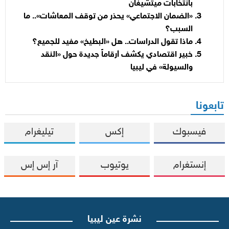
بانتخابات ميتشيغان
«الضمان الاجتماعي» يحذر من توقف المعاشات».. ما
السبب؟
ماذا تقول الدراسات.. هل «البطيخ» مفيد للجميع؟
خبير اقتصادي يكشف أرقاماً جديدة حول «النقد
والسيولة» في ليبيا
تابعونا
فيسبوك
إكس
تيليغرام
إنستغرام
يوتيوب
آر إس إس
نشرة عين ليبيا