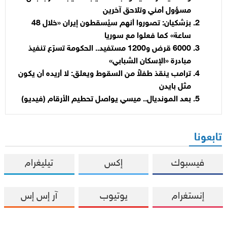
مسؤول أمني وتلاحق آخرين
بزشكيان: تصوروا أنهم سيُسقطون إيران «خلال 48
ساعة» كما فعلوا مع سوريا
6000 قرض و1200 مستفيد.. الحكومة تسرّع تنفيذ
مبادرة «الإسكان الشبابي»
ترامب ينقذ طفلاً من السقوط ويعلق: لا أريده أن يكون
مثل بايدن
بعد المونديال.. ميسي يواصل تحطيم الأرقام (فيديو)
تابعونا
فيسبوك
إكس
تيليغرام
إنستغرام
يوتيوب
آر إس إس