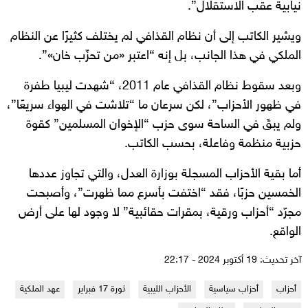
نيابية عقب الاستقلال”.
ويشير الكاتب إلى أن نظام القذافي لم يختلف كثيرًا عن النظام
الملكي في هذا الجانب، بل إنه “اعتبر «من تحزّب خان»”.
وبعد سقوط نظام القذافي عام 2011، “شهدت ليبيا طفرة
في ظهور الأحزاب”، لكن سرعان ما “تلاشت في الهواء سريعًا”،
ولم يبقَ في الساحة سوى حزب “الإخوان المسلمين” كقوة
حزبية منظمة وفاعلة، بحسب الكاتب.
أما بقية الأحزاب المسجلة بوزارة العدل، والتي تجاوز عددها
الخمسين حزبًا، فقد “اختفت بأسرع مما ظهرت”، وأصبحت
مجرّد “أحزاب ورقية، بمقرات حقائبية” لا وجود لها على أرض
الواقع.
آخر تحديث: 19 أكتوبر 2024 - 22:17
أحزاب
أحزاب سياسية
الأحزاب الليبية
ثورة 17 فبراير
عهد الملكية