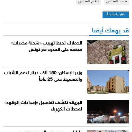
معمر القذافي
نظام القذافي
اقترح تصحيحاً
قد يهمك أيضاً
الجمارك تحبط تهريب «شحنة مخدرات»
ضخمة على الحدود مع تونس
وزير الإسكان: 150 ألف دينار لدعم الشباب
والتقسيط حتى 25 عاماً
البريقة تكشف تفاصيل «إمدادات الوقود»
لمحطات الكهرباء