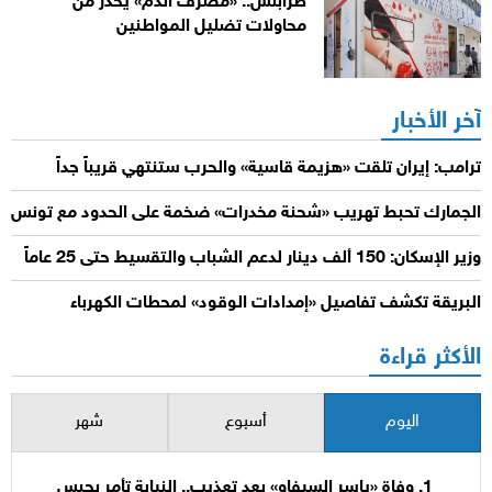
طرابلس.. «مصرف الدم» يحذر من
محاولات تضليل المواطنين
آخر الأخبار
ترامب: إيران تلقت «هزيمة قاسية» والحرب ستنتهي قريباً جداً
الجمارك تحبط تهريب «شحنة مخدرات» ضخمة على الحدود مع تونس
وزير الإسكان: 150 ألف دينار لدعم الشباب والتقسيط حتى 25 عاماً
البريقة تكشف تفاصيل «إمدادات الوقود» لمحطات الكهرباء
الأكثر قراءة
اليوم
أسبوع
شهر
وفاة «ياسر السيفاو» بعد تعذيب.. النيابة تأمر بحبس