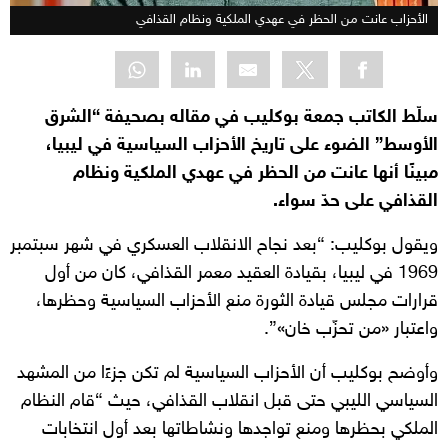
الأحزاب عانت من الحظر في عهدي الملكية ونظام القذافي
سلّط الكاتب جمعة بوكليب في مقاله بصحيفة “الشرق
الأوسط” الضوء على تاريخ الأحزاب السياسية في ليبيا،
مبينًا أنها عانت من الحظر في عهدي الملكية ونظام
القذافي على حدّ سواء.
ويقول بوكليب: “بعد نجاح الانقلاب العسكري في شهر سبتمبر
1969 في ليبيا، بقيادة العقيد معمر القذافي، كان من أول
قرارات مجلس قيادة الثورة منع الأحزاب السياسية وحظرها،
واعتبار «من تحزّب خان»”.
وأوضح بوكليب أن الأحزاب السياسية لم تكن جزءًا من المشهد
السياسي الليبي حتى قبل انقلاب القذافي، حيث “قام النظام
الملكي بحظرها ومنع تواجدها ونشاطاتها بعد أول انتخابات