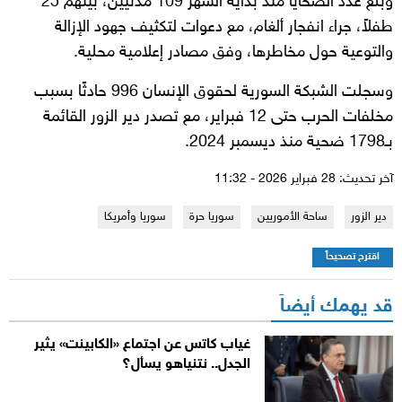
وبلغ عدد الضحايا منذ بداية الشهر 109 مدنيين، بينهم 25
طفلاً، جراء انفجار ألغام، مع دعوات لتكثيف جهود الإزالة
والتوعية حول مخاطرها، وفق مصادر إعلامية محلية.
وسجلت الشبكة السورية لحقوق الإنسان 996 حادثًا بسبب
مخلفات الحرب حتى 12 فبراير، مع تصدر دير الزور القائمة
بـ1798 ضحية منذ ديسمبر 2024.
آخر تحديث: 28 فبراير 2026 - 11:32
دير الزور
ساحة الأموريين
سوريا حرة
سوريا وأمريكا
اقترح تصحيحاً
قد يهمك أيضاً
غياب كاتس عن اجتماع «الكابينت» يثير
الجدل.. نتنياهو يسأل؟