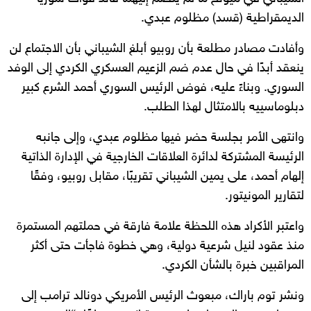
الديمقراطية (قسد) مظلوم عبدي.
وأفادت مصادر مطلعة بأن روبيو أبلغ الشيباني بأن الاجتماع لن
ينعقد أبدًا في حال عدم ضم الزعيم العسكري الكردي إلى الوفد
السوري. وبناءً عليه، فوض الرئيس السوري أحمد الشرع كبير
دبلوماسييه بالامتثال لهذا الطلب.
وانتهى الأمر بجلسة حضر فيها مظلوم عبدي، وإلى جانبه
الرئيسة المشتركة لدائرة العلاقات الخارجية في الإدارة الذاتية
إلهام أحمد، على يمين الشيباني تقريبًا، مقابل روبيو، وفقًا
لتقارير المونيتور.
واعتبر الأكراد هذه اللحظة علامة فارقة في حملتهم المستمرة
منذ عقود لنيل شرعية دولية، وهي خطوة فاجأت حتى أكثر
المراقبين خبرة بالشأن الكردي.
ونشر توم باراك، مبعوث الرئيس الأمريكي دونالد ترامب إلى