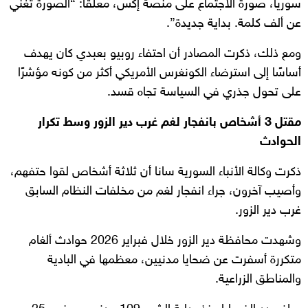
سوريا، صورة الاجتماع على منصة إكس، معلقًا: “الصورة تغني
عن ألف كلمة. بداية جديدة”.
ومع ذلك، ذكرت المصادر أن احتفاء روبيو بعبدي كان يهدف
أساسًا إلى استرضاء الكونغرس الأمريكي أكثر من كونه مؤشرًا
على تحول جذري في السياسة تجاه قسد.
مقتل 3 أشخاص بانفجار لغم غرب دير الزور وسط تكرار
الحوادث
ذكرت وكالة الأنباء السورية سانا أن ثلاثة أشخاص لقوا حتفهم،
وأصيب آخرون، جراء انفجار لغم من مخلفات النظام السابق
غرب دير الزور.
وشهدت محافظة دير الزور خلال فبراير 2026 حوادث ألغام
متكررة أسفرت عن ضحايا مدنيين، معظمها في البادية
والمناطق الزراعية.