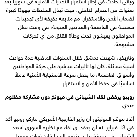
ويأتي الحادث في إطار استمرار التحديات الأمنية في سوريا بعد
سنوات من الصراع الداخلي، حيث تبذل السلطات جهودًا كبيرة
لضمان الأمن والاستقرار، مع متابعة دقيقة لأي تهديدات
محتملة في العاصمة والمناطق الحيوية، في وقت يظل
المواطنون يعيشون تحت وطأة القلق من أي تحركات
مشبوهة.
وتاريخيًا، شهدت دمشق خلال السنوات الماضية عدة حوادث
أمنية مماثلة، كان لها تأثيرات مباشرة على حركة المواطنين
وأسواق العاصمة، ما يجعل سرعة الاستجابة الأمنية عاملاً
أساسيًا في حفظ الأمن والاستقرار.
روبيو يرفض لقاء الشيباني في ميونخ دون مشاركة مظلوم
عبدي
أفاد موقع المونيتور أن وزير الخارجية الأمريكي ماركو روبيو أكد
في 13 فبراير أنه لن يعقد أي لقاء مع نظيره السوري أسعد
الشيباني في ميونخ ما لم ينضم إليهما قائد قوات سوريا