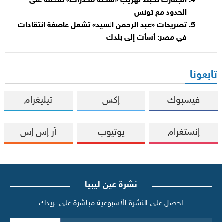
الجمارك تحبط تهريب «شحنة مخدرات» ضخمة على
الحدود مع تونس
تصريحات «عبد الرحمن السيد» تشعل عاصفة انتقادات
في مصر: أسأت إلى بلدك
تابعونا
فيسبوك
إكس
تيليغرام
إنستغرام
يوتيوب
آر إس إس
نشرة عين ليبيا
احصل على النشرة الأسبوعية مباشرة على بريدك