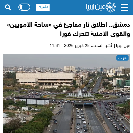
اشترك
دمشق.. إطلاق نار مفاجئ في «ساحة الأمويين»
والقوى الأمنية تتحرك فوراً
عين ليبيا |
نُشر: السبت،
28 فبراير 2026 - 11:31
دولي
غيتي