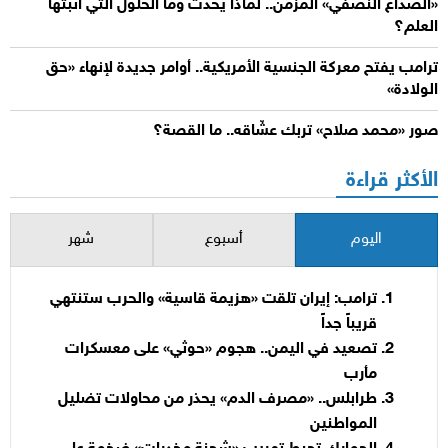
«الصداع النصفي» المزمن.. لماذا يحدث وما الحلول التي أثبتها
العلم؟
ترامب يفتح معركة الجنسية الأمريكية.. أوامر جديدة لإنهاء «حق
الولادة»
صور «محمد صلاح» تربك عشّاقه.. ما القصة؟
الأكثر قراءة
اليوم
أسبوع
شهر
ترامب: إيران تلقت «هزيمة قاسية» والحرب ستنتهي
قريباً جداً
تصعيد في اليمن.. هجوم «حوثي» على معسكرات
مأرب
طرابلس.. «مصرف الدم» يحذر من محاولات تضليل
المواطنين