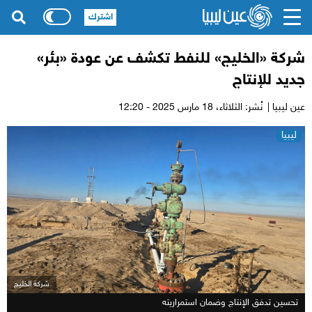
اشترك
شركة «الخليج» للنفط تكشف عن عودة «بئر»
جديد للإنتاج
عين ليبيا |
نُشر: الثلاثاء،
18 مارس 2025 - 12:20
ليبيا
شركة الخليج
تحسين تدفق الإنتاج وضمان استمراريته