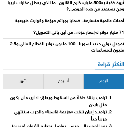
ثروة خفية بـ«500 مليار» خارج القانون.. ما الذي يعطل عقارات ليبيا
ومن يستفيد من هذه الفوضى؟
أحداث عالمية متسارعة.. ضحايا بجرائم مروّعة وكوارث طبيعية
71 مليار دولار لـ«إعمار غزة».. من أين يأتي التمويل؟
تمويل دولي جديد لسوريا.. 100 مليون دولار للقطاع المالي و2.5
مليون للمساعدات
الأكثر قراءة
اليوم
أسبوع
شهر
ترامب ينقذ طفلاً من السقوط ويعلق: لا أريده أن يكون
مثل بايدن
ترامب: إيران تلقت «هزيمة قاسية» والحرب ستنتهي
قريباً جداً
بعد المونديال.. ميسي يواصل تحطيم الأرقام (فيديو)