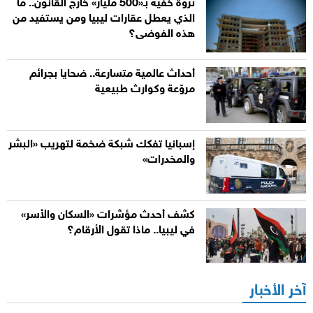
ثروة خفية بـ«500 مليار» خارج القانون.. ما
الذي يعطل عقارات ليبيا ومن يستفيد من
هذه الفوضى؟
أحداث عالمية متسارعة.. ضحايا بجرائم
مروّعة وكوارث طبيعية
إسبانيا تفكك شبكة ضخمة لتهريب «البشر
والمخدرات»
كشف أحدث مؤشرات «السكان والأسر»
في ليبيا.. ماذا تقول الأرقام؟
آخر الأخبار