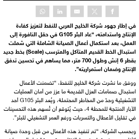
في إطار جهود شركة الخليج العربي للنفط لتعزيز كفاءة
الإنتاج واستدامته، “عاد البئر G105 في حقل النافورة إلى
العمل، بعد استكمال أعمال الصيانة الشاملة التي شملت
استبدال الخط القديم المتآكل والمترسب (Scale) بخط جديد
بقطر 6 إنش وطول 700 متر، مما يساهم في تحسين تدفق
الإنتاج وضمان استمراريته”.
ووفق ما نشرت شركة الخليج للنفط، “تضمنت الأعمال
استبدال صمامات العزل القديمة ما عزز من أمان العمليات
التشغيلية وحدّ من المخاطر المحتملة، ويُعد البئر G105 أحد
الآبار المنتجة للمحطة 4، حيث يُتوقع أن تُسهم هذه التحسينات
في تقليل الأعطال والتسربات ورفع العمر التشغيلي للبئر”.
وبحسب الشركة، “تم تنفيذ هذه الأعمال من قبل وحدة صيانة