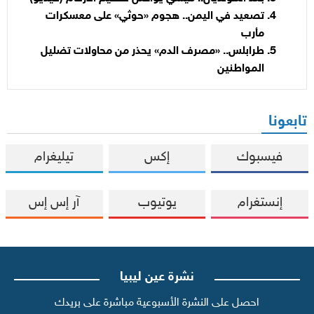
تصعيد في اليمن.. هجوم «حوثي» على معسكرات
مأرب
طرابلس.. «مصرف الدم» يحذر من محاولات تضليل
المواطنين
تابعونا
فيسبوك
إكس
تيليغرام
إنستغرام
يوتيوب
آر إس إس
نشرة عين ليبيا
احصل على النشرة الأسبوعية مباشرة على بريدك