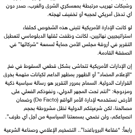
وشبكات تهريب مرتبطة بمعسكري الشرق والغرب، صدر دون
أي تدخل أمريكي لحجبه أو تخفيف لهجته.
لو كانت الإدارة الأمريكية تتبنى هذه الشخوص كحلفاء
استراتيجيين نهائيين، لكانت وظفت ثقلها الدبلوماسي لتعطيل
التقرير في أروقة مجلس الأمن حمايةً لسمعة “شركائها” في
الصفقة القادمة.
إن الإدارات الأمريكية تتحاشى بشكل قطعي السقوط في فخ
“الإعلام المضاد” أو الظهور بمظهر الداعم لكيانات متهمة بخرق
القرارات الدولية. السماح بمرور التقرير هو رسالة سياسية ذكية
ومزدوجة: “أنتم تحت المجهر الدولي، ونفوذكم الفعلي على
الأرض نستخدمه لإدارة الأمر الواقع (De Facto) وضمان
مصالحنا، لكن شرعيتكم الدولية تظل مشروطة بحجم
انصياعكم، ولن نضحي بسمعتنا السياسية من أجل أي طرف”.
رابعاً: “فقاعة البروباغندا”.. التضخيم الإعلامي وصناعة الشرعية