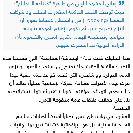
يعاني المشهد الليبي من ظاهرة “صناعة الانطباع”؛
حيث توظف النخب الحاكمة المقدرات لخطب ود شركات
الضغط (Lobbying) في واشنطن لالتقاط صورة أو
انتزاع تصريح عابر، ثم يقوم الإعلام الموجه بتأويله
سياسياً وتضخيمه لإيهام الشارع المحلي والخصوم بأن
الإرادة الدولية قد استقرت عليهم.
هذا السلوك يثبت حالة “الهشاشة السياسية” التي تعيشها هذه
النخب؛ فالقوة الحقيقية لا تحتاج إلى استجداء الصور أو تزوير
الدعم الدولي. وواشنطن، التي تفهم قواعد هذه اللعبة جيداً،
تترك لهذه الأطراف مساحة الحركة الإعلامية محلياً، طالما أن
ذلك يخدم التهدئة المؤقتة، لكنها لا تغير ثوابتها الاستراتيجية
بناءً على حملات علاقات عامة مدفوعة الثمن.
الخلاصة
المشهد في واشنطن ليس انحيازاً أمريكياً لخيارات تقاسم
السلطة العائلية، بل هو “براغماتية خشنة” تدير بها الولايات