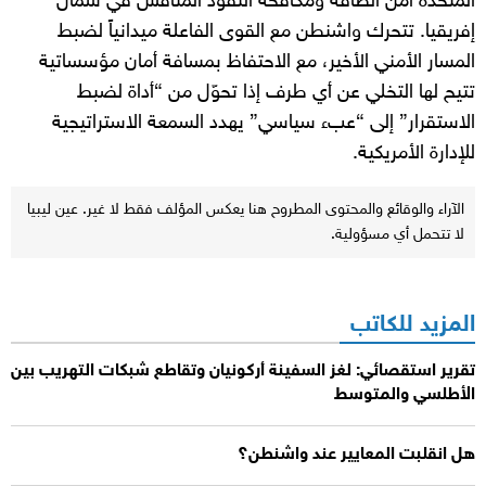
المتحدة أمن الطاقة ومكافحة النفوذ المنافس في شمال
إفريقيا. تتحرك واشنطن مع القوى الفاعلة ميدانياً لضبط
المسار الأمني الأخير، مع الاحتفاظ بمسافة أمان مؤسساتية
تتيح لها التخلي عن أي طرف إذا تحوّل من “أداة لضبط
الاستقرار” إلى “عبء سياسي” يهدد السمعة الاستراتيجية
للإدارة الأمريكية.
الآراء والوقائع والمحتوى المطروح هنا يعكس المؤلف فقط لا غير. عين ليبيا
لا تتحمل أي مسؤولية.
المزيد للكاتب
تقرير استقصائي: لغز السفينة أركونيان وتقاطع شبكات التهريب بين
الأطلسي والمتوسط
هل انقلبت المعايير عند واشنطن؟