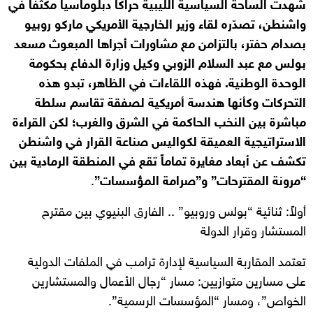
شهدت الساحة السياسية الليبية حراكاً دبلوماسياً مكثفاً في
واشنطن، تصدّره لقاء وزير الخارجية الأمريكي ماركو روبيو
بصدام حفتر، بالتزامن مع مشاورات أجراها المبعوث مسعد
بولس مع عبد السلام الزوبي وكيل وزارة الدفاع بحكومة
الوحدة الوطنية. فهذه اللقاءات في الظاهر، تبدو هذه
التحركات وكأنها هندسة أمريكية لصفقة تقاسم سلطة
مباشرة بين النخب الحاكمة في الشرق والغرب؛ لكن القراءة
الاستراتيجية العميقة لكواليس صناعة القرار في واشنطن
تكشف عن أبعاد مغايرة تماماً تقع في المنطقة الرمادية بين
“مرونة المقترحات” و”صرامة المؤسسات”
.
أولاً: ثنائية “بولس وروبيو” .. الفارق البنيوي بين مقترح
المستشار وقرار الدولة
تعتمد المقاربة السياسية لإدارة ترامب في الملفات الدولية
على مسارين متوازيين: مسار “رجال الأعمال والمستشارين
الخواص”، ومسار “المؤسسات الرسمية”.