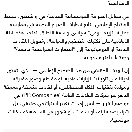
الافتراضية
في مقابل الصرامة المؤسساتية الصامتة في واشنطن، ينشط
الماكياج الإعلامي التابع لأطراف الصراع المحلية في ممارسة
عملية “تزييف وعي” سياسي واسعة النطاق. تعتمد هذه الآلة
الإعلامية على تكتيك التضخيم والمبالغة، وتحويل اللقاءات
العادية أو البروتوكولية إلى “انتصارات استراتيجية حاسمة”
وصكوك اعتراف دولية.
إن الهدف الحقيقي من هذا الضجيج الإعلامي — الذي يتغذى
أحياناً على تأويلات لزيارات عادية، أو مقاطع وصور مفبركة
ومولدة بتقنيات الذكاء الاصطناعي، أو لقاءات منسقة ومسبقة
الدفع عبر شركات العلاقات العامة (PR Companies) في
عواصم القرار — ليس إحداث تغيير استراتيجي حقيقي، بل
شراء بضعة أيام، أو ساعات، أو شهور في السلطة كمسكنات
موضعية.