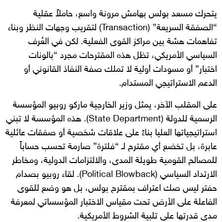
يتحرك مسعد بولس بهامش مرونة واسع، حاملاً عقلية
“الصفقة السريعة” (Transaction) لتقريب وجهات النظر وبناء
تفاهمات هشة بين مراكز القوى الفعلية. لكن في العُرف
السياسي الأمريكي، تظل هذه المقترحات مجرد “بالونات
اختبار” أو مسودات أولية لا تملك صفة النفاذ القانوني أو
الدعم الاستراتيجي المستدام.
على المقلب الآخر، يمثل وزير الخارجية ماركو روبيو المؤسسة
الرسمية للدولة (State Department). هذه المؤسسة لا تبني
استراتيجياتها العليا بناءً على علاقات شخصية أو صفقات عائلية
عابرة، بل تخضع أي مقترح لـ “فلترة” صارمة تحسب حساباً
للمصالح القومية طويلة المدى، والالتزامات الدولية، ومخاطر
الارتداد السياسي (Political Blowback). لقاء روبيو بصدام
حفتر ليس صك اعتراف بمقترح بولس، بل هو وضع للقوى
الفاعلة على الأرض تحت مقياس الاختبار المؤسساتي لمعرفة
مدى قدرتها على تلبية الشروط الأمريكية.