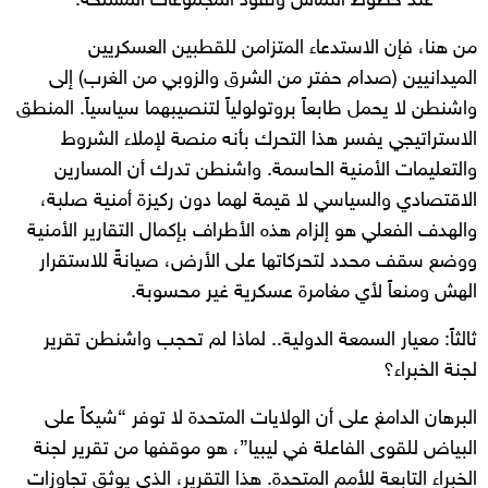
عند خطوط التماس ونفوذ المجموعات المسلحة.
من هنا، فإن الاستدعاء المتزامن للقطبين العسكريين
الميدانيين (صدام حفتر من الشرق والزوبي من الغرب) إلى
واشنطن لا يحمل طابعاً بروتولولياً لتنصيبهما سياسياً. المنطق
الاستراتيجي يفسر هذا التحرك بأنه منصة لإملاء الشروط
والتعليمات الأمنية الحاسمة. واشنطن تدرك أن المسارين
الاقتصادي والسياسي لا قيمة لهما دون ركيزة أمنية صلبة،
والهدف الفعلي هو إلزام هذه الأطراف بإكمال التقارير الأمنية
ووضع سقف محدد لتحركاتها على الأرض، صيانةً للاستقرار
الهش ومنعاً لأي مغامرة عسكرية غير محسوبة.
ثالثاً: معيار السمعة الدولية.. لماذا لم تحجب واشنطن تقرير
لجنة الخبراء؟
البرهان الدامغ على أن الولايات المتحدة لا توفر “شيكاً على
البياض للقوى الفاعلة في ليبيا”، هو موقفها من تقرير لجنة
الخبراء التابعة للأمم المتحدة. هذا التقرير، الذي يوثق تجاوزات