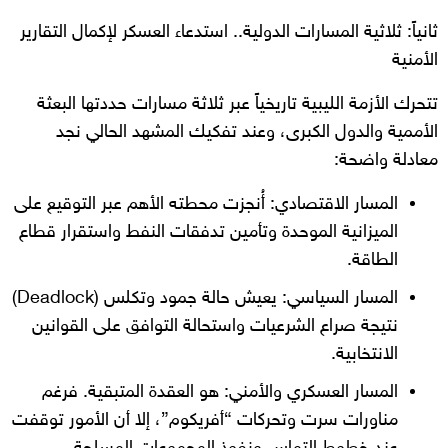
ثانياً: ثلاثية المسارات الدولية.. استدعاء العسكر لإكمال التقارير
الأمنية
تتحرك الأزمة الليبية تاريخياً عبر ثلاثة مسارات حددتها البعثة
الأممية والدول الكبرى، وعند تفكيك المشهد الحالي نجد
معادلة واضحة:
المسار الاقتصادي: أُنجزت محطته الأهم عبر التوقيع على
الميزانية الموحدة وتأمين تدفقات النفط واستقرار قطاع
الطاقة.
المسار السياسي: يعيش حالة جمود وتكلس (Deadlock)
نتيجة صراع الشرعيات واستحالة التوافق على القوانين
الانتخابية.
المسار العسكري والأمني: هو العقدة المتبقية. فرغم
مناورات سرت وتحركات “أفريكوم”، إلا أن الأمور توقفت