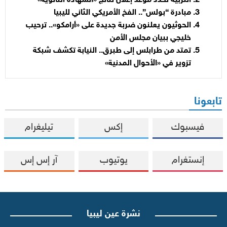
التربية تحدد موعد إعلان نتائج «الشهادة الثانوية»
مبادرة “بولس”.. الفخ الأمريكي الثاني لليبيا
الحوثيون يعلنون ضربة جديدة على «أرامكو».. ترحيب
خليجي ببيان مجلس الأمن
تمتد من طرابلس إلى طبرق.. النيابة تكشف شبكة
تزوير في «الأحوال المدنية»
تابعونا
فيسبوك
إكس
تيليغرام
إنستغرام
يوتيوب
آر إس إس
نشرة عين ليبيا