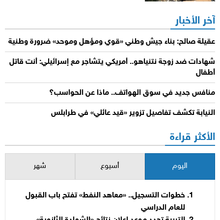
آخر الأخبار
عقيلة صالح: بناء جيش وطني «قوي ومؤهل وموحد» ضرورة وطنية
شهادات ضد زوجة نتنياهو.. أمريكي يتشاجر مع إسرائيلي: أنت قاتل
أطفال
منافس جديد في سوق الهواتف.. ماذا عن الحواسب؟
النيابة تكشف تفاصيل تزوير «قيد عائلي» في طرابلس
الأكثر قراءة
اليوم
أسبوع
شهر
خطوات التسجيل.. «معاهد النفط» تفتح باب القبول
للعام الدراسي