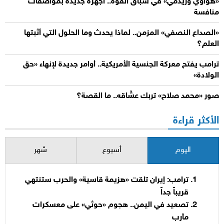
«هواوي وريدمي» في سباق القوة.. أجهزة جديدة بمواصفات
منافسة
«الصداع النصفي» المزمن.. لماذا يحدث وما الحلول التي أثبتها
العلم؟
ترامب يفتح معركة الجنسية الأمريكية.. أوامر جديدة لإنهاء «حق
الولادة»
صور «محمد صلاح» تربك عشّاقه.. ما القصة؟
الأكثر قراءة
اليوم
أسبوع
شهر
ترامب: إيران تلقت «هزيمة قاسية» والحرب ستنتهي
قريباً جداً
تصعيد في اليمن.. هجوم «حوثي» على معسكرات
مأرب