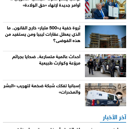
أوامر جديدة لإنهاء «حق الولادة»
ثروة خفية بـ«500 مليار» خارج القانون.. ما
الذي يعطل عقارات ليبيا ومن يستفيد من
هذه الفوضى؟
أحداث عالمية متسارعة.. ضحايا بجرائم
مروّعة وكوارث طبيعية
إسبانيا تفكك شبكة ضخمة لتهريب «البشر
والمخدرات»
آخر الأخبار