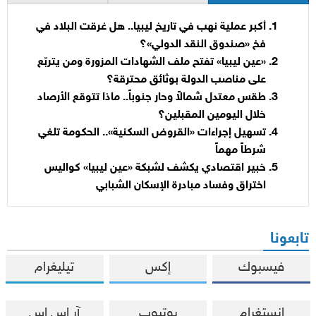
أكبر عملية نهب في تاريخ ليبيا.. هل غرقت البلاد في
فخ «صندوق النقد الدولي»؟
«عين ليبيا» تفتح ملف الشهادات المزورة ومن يتربّع
على مناصب الدولة بوثائق محترقة؟
طقس معتدل شمالاً وحار جنوباً.. ماذا تتوقع الأرصاد
خلال اليومين المقبلين؟
تسهيل إجراءات «القروض السكنية».. الحكومة تلغي
شرطاً مهماً
خبير اقتصادي يكشف لشبكة «عين ليبيا» كواليس
اختراق وفساد مبادرة الإسكان الشبابي
تابعونا
فيسبوك
إكس
تيليغرام
إنستغرام
يوتيوب
آر إس إس