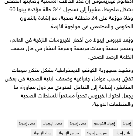
أدهانوم غيبريسوس إن عدد الحالات المشتبه بإصابتها انخفض
بشكل ملحوظ، مشيراً إلى تسجيل 344 حالة مؤكدة بينها 60
وفاة موزعة على 24 منطقة صحية، مع إشادة بالتعاون
الحكومي والمجتمعي في مواجهة الأزمة.
ويُعد فيروس إيبولا من أخطر الفيروسات النزفية في العالم،
ويتميز بنسبة وفيات مرتفعة وسرعة انتشار في حال ضعف
أنظمة الرصد الصحي.
وتشهد جمهورية الكونغو الديمقراطية بشكل متكرر موجات
تفشٍ بسبب عوامل جغرافية وضعف البنية الصحية في بعض
المناطق، إضافة إلى التداخل الحدودي مع دول مجاورة، ما
يجعل احتواء الفيروس تحدياً مستمراً للسلطات الصحية
والمنظمات الدولية.
إيبولا
إيبولا الكونغو
حمى إيبولا
حمى الإيبولا
حمي إيبولا
علاج إيبولا
فيروس إيبولا
مرض الإيبولا
وباء الإيبولا