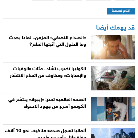
اقترح تصحيحاً
قد يهمك أيضاً
«الصداع النصفي» المزمن.. لماذا يحدث
وما الحلول التي أثبتها العلم؟
الكوليرا تضرب تشاد.. مئات «الوفيات
والإصابات» ومخاوف من اتساع الانتشار
الصحة العالمية تحذّر: «إيبولا» ينتشر في
الكونغو أسرع من جهود الاحتواء
ألمانيا تسجل صدمة مناخية.. نحو 10 آلاف
وفاة خلال «أسبوع واحد»