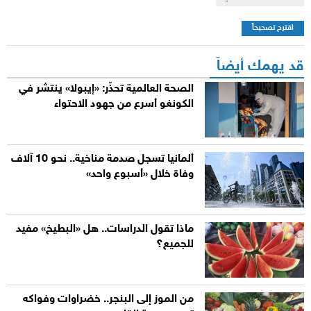
اقترح تصحيحاً
قد يهمك أيضاً
الصحة العالمية تحذّر: «إيبولا» ينتشر في
الكونغو أسرع من جهود الاحتواء
ألمانيا تسجل صدمة مناخية.. نحو 10 آلاف
وفاة خلال «أسبوع واحد»
ماذا تقول الدراسات.. هل «البطيخ» مفيد
للجميع؟
من الموز إلى البنجر.. خضراوات وفواكه