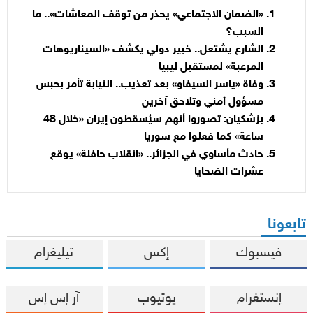
«الضمان الاجتماعي» يحذر من توقف المعاشات».. ما
السبب؟
الشارع يشتعل.. خبير دولي يكشف «السيناريوهات
المرعبة» لمستقبل ليبيا
وفاة «ياسر السيفاو» بعد تعذيب.. النيابة تأمر بحبس
مسؤول أمني وتلاحق آخرين
بزشكيان: تصوروا أنهم سيُسقطون إيران «خلال 48
ساعة» كما فعلوا مع سوريا
حادث مأساوي في الجزائر.. «انقلاب حافلة» يوقع
عشرات الضحايا
تابعونا
فيسبوك
إكس
تيليغرام
إنستغرام
يوتيوب
آر إس إس