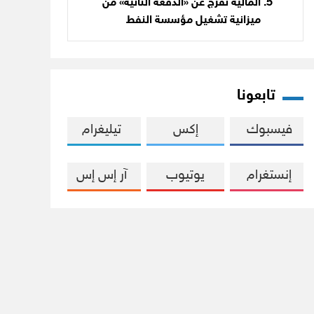
المالية تفرج عن «الدفعة الثانية» من
ميزانية تشغيل مؤسسة النفط
تابعونا
فيسبوك
إكس
تيليغرام
إنستغرام
يوتيوب
آر إس إس