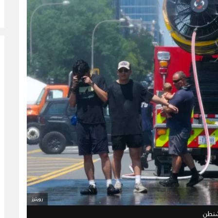
رويترز
اشنطن