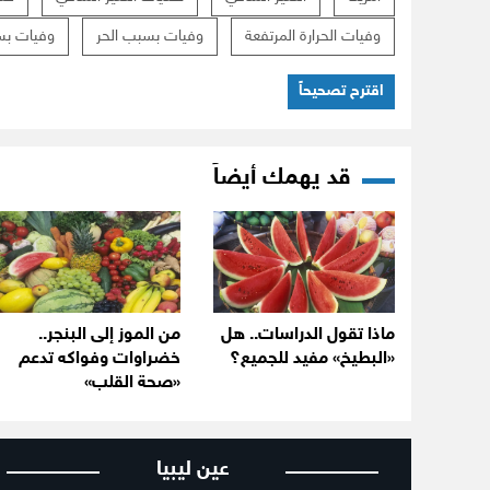
وفيات الحرارة المرتفعة
وفيات بسبب الحر
وفيات بسب
اقترح تصحيحاً
قد يهمك أيضاً
ماذا تقول الدراسات.. هل
من الموز إلى البنجر..
«البطيخ» مفيد للجميع؟
خضراوات وفواكه تدعم
«صحة القلب»
عين ليبيا