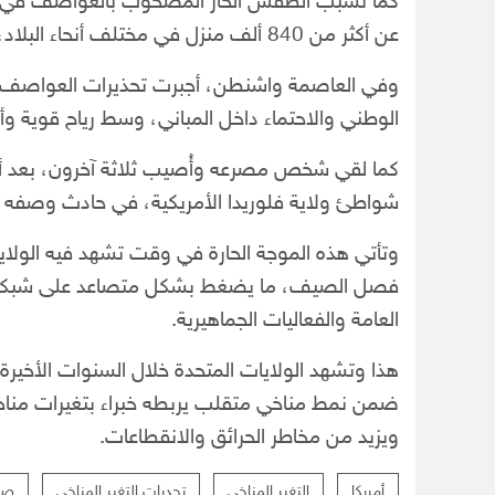
كما تسبب الطقس الحار المصحوب بالعواصف في اض
عن أكثر من 840 ألف منزل في مختلف أنحاء البلاد، بحسب ما نقلته وكالة نوفوستي.
وفي العاصمة واشنطن، أجبرت تحذيرات العواصف ال
الوطني والاحتماء داخل المباني، وسط رياح قوية وأ
كما لقي شخص مصرعه وأُصيب ثلاثة آخرون، بعد أ
شواطئ ولاية فلوريدا الأمريكية، في حادث وصفه ش
وتأتي هذه الموجة الحارة في وقت تشهد فيه الولايات
فصل الصيف، ما يضغط بشكل متصاعد على شبكات الطا
العامة والفعاليات الجماهيرية.
هذا وتشهد الولايات المتحدة خلال السنوات الأخيرة
ضمن نمط مناخي متقلب يربطه خبراء بتغيرات مناخي
ويزيد من مخاطر الحرائق والانقطاعات.
أمريكا
التغير المناخي
تحديات التغير المناخي
صح