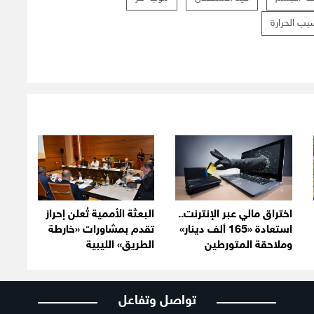
ب الحرارة
اختراق مالي عبر الإنترنت..
البعثة الأممية تُعلن إحراز
استعادة «165 ألف دينار»
تقدم بمشاورات «خارطة
وملاحقة المتورطين
الطريق» الليبية
تواصل وتفاعل