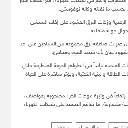
طراب واسع في شبكات الكهرباء، مع انقطاع التيار
رعدية وزخات البرق الحشود على إخلاء الممشى
حوال جوية متقلبة.
ن ضربت صاعقة برق مجموعة من السباحين على أحد
هود عيان بأنه شديد القوة ومفاجئ.
 المتحدة تزايداً في الظواهر الجوية المتطرفة خلال
قة والبنية التحتية، ويؤثر مباشرة على الحياة
 ارتفاعاً في وتيرة موجات الحر المصحوبة بعواصف،
ة متسارعة، ما يفاقم الضغط على شبكات الكهرباء
ة الجسم
عيد الاستقلال
موجة حر