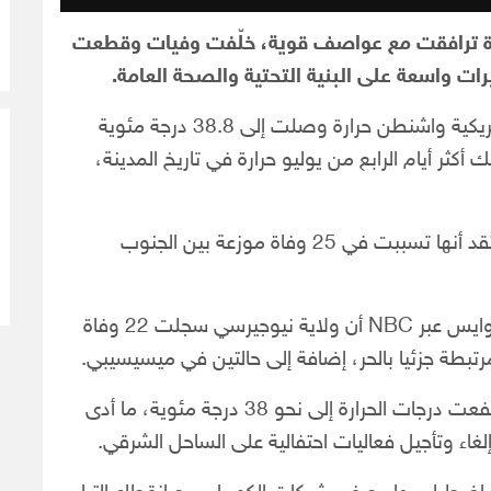
يدة ترافقت مع عواصف قوية، خلّفت وفيات وقطعت
ات واسعة على البنية التحتية والصحة العامة.
بحسب ما نقلته شبكة ABC، سجّلت العاصمة الأمريكية واشنطن حرارة وصلت إلى 38.8 درجة مئوية
أكثر أيام الرابع من يوليو حرارة في تاريخ المدينة،
وأشارت تقارير إعلامية أمريكية إلى أن موجة الحر يُعتقد أنها تسببت في 25 وفاة موزعة بين الجنوب
وفي التفاصيل، أوضحت ممثلة وزارة الصحة داليا أوايس عبر NBC أن ولاية نيوجيرسي سجلت 22 وفاة
رتبطة جزئيا بالحر، إضافة إلى حالتين في ميسيسيبي.
وامتدت آثار الطقس القاسي إلى نيويورك، حيث ارتفعت درجات الحرارة إلى نحو 38 درجة مئوية، ما أدى
اء وتأجيل فعاليات احتفالية على الساحل الشرقي.