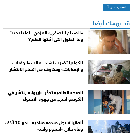
اقترح تصحيحاً
قد يهمك أيضاً
«الصداع النصفي» المزمن.. لماذا يحدث
وما الحلول التي أثبتها العلم؟
الكوليرا تضرب تشاد.. مئات «الوفيات
والإصابات» ومخاوف من اتساع الانتشار
الصحة العالمية تحذّر: «إيبولا» ينتشر في
الكونغو أسرع من جهود الاحتواء
ألمانيا تسجل صدمة مناخية.. نحو 10 آلاف
وفاة خلال «أسبوع واحد»