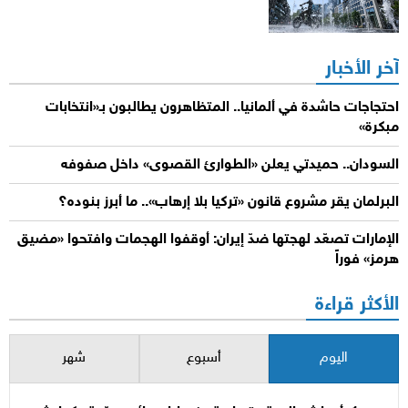
آخر الأخبار
احتجاجات حاشدة في ألمانيا.. المتظاهرون يطالبون بـ«انتخابات
مبكرة»
السودان.. حميدتي يعلن «الطوارئ القصوى» داخل صفوفه
البرلمان يقر مشروع قانون «تركيا بلا إرهاب».. ما أبرز بنوده؟
الإمارات تصعّد لهجتها ضدّ إيران: أوقفوا الهجمات وافتحوا «مضيق
هرمز» فوراً
الأكثر قراءة
اليوم
أسبوع
شهر