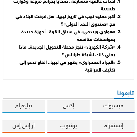
أحداث عالمية متسارعة.. ضحايا بجرائم مروّعة وكوارث
طبيعية
أكبر عملية نهب في تاريخ ليبيا.. هل غرقت البلاد في
فخ «صندوق النقد الدولي»؟
«هواوي وريدمي» في سباق القوة.. أجهزة جديدة
بمواصفات منافسة
«شركة الكهرباء» تنجز محطة التحويل الجديدة.. ماذا
يعني ذلك لشبكة طرابلس؟
«الجراد الصحراوي» يظهر في ليبيا.. الفاو تدعو إلى
تكثيف المراقبة
تابعونا
فيسبوك
إكس
تيليغرام
إنستغرام
يوتيوب
آر إس إس