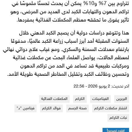
تتراوح بين 7% و10% يمكن أن يحدث تحسنًا ملموسًا في
تراكم الدهون والتهابات الكبد لدى العديد من المرضى، وهو
تأثير يفوق ما تحققه معظم المكملات الغذائية بمفردها.
هذا وتتوقع دراسات دولية أن يصبح الكبد الدهني خلال
السنوات المقبلة أحد أبرز أسباب زراعة الكبد عالميًا، مدفوعًا
بارتفاع معدلات السمنة والسكري. ومع غياب علاج دوائي نهائي
لمعظم الحالات، يواصل العلماء البحث عن مكملات غذائية
ومركبات طبيعية قد تساعد في الحد من تراكم الدهون
وتحسين وظائف الكبد وتقليل المخاطر الصحية طويلة الأمد.
آخر تحديث: 2 يونيو 2026 - 22:56
البربرين
الفيتامينات
الكركم
المكملات الغذائية
انتشار مكملات الكركم
صحة الجسم
فوائد الكركم
فيتامين "د"
نبات الكركم
اقترح تصحيحاً