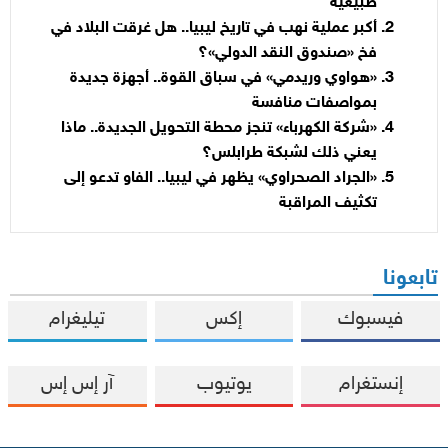
طبيعية
أكبر عملية نهب في تاريخ ليبيا.. هل غرقت البلاد في
فخ «صندوق النقد الدولي»؟
«هواوي وريدمي» في سباق القوة.. أجهزة جديدة
بمواصفات منافسة
«شركة الكهرباء» تنجز محطة التحويل الجديدة.. ماذا
يعني ذلك لشبكة طرابلس؟
«الجراد الصحراوي» يظهر في ليبيا.. الفاو تدعو إلى
تكثيف المراقبة
تابعونا
فيسبوك
إكس
تيليغرام
إنستغرام
يوتيوب
آر إس إس