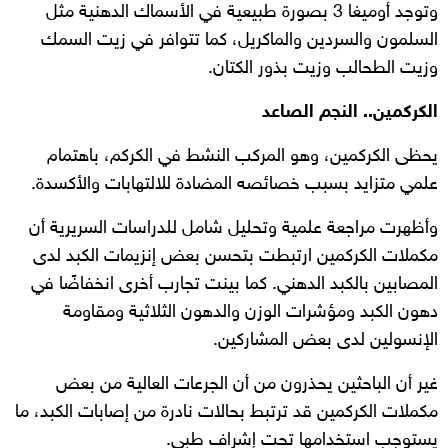
وتوجد أوميغا 3 بصورة طبيعية في الأسماك الدهنية مثل
السلمون والسردين والماكريل، كما تتوافر في زيت السمك
وزيت الطحالب وزيت بذور الكتان.
الكركمين.. النجم الصاعد
يحظى الكركمين، وهو المركب النشط في الكركم، باهتمام
علمي متزايد بسبب خصائصه المضادة للالتهابات والأكسدة.
وأظهرت مراجعة علمية وتحليل شامل للدراسات السريرية أن
مكملات الكركمين ارتبطت بتحسن بعض إنزيمات الكبد لدى
المصابين بالكبد الدهني. كما بينت تجارب أخرى انخفاضًا في
دهون الكبد ومؤشرات الوزن والدهون الثلاثية ومقاومة
الإنسولين لدى بعض المشاركين.
غير أن الباحثين يحذرون من أن الجرعات العالية من بعض
مكملات الكركمين قد ترتبط بحالات نادرة من إصابات الكبد، ما
يستوجب استخدامها تحت إشراف طبي.