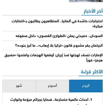
آخر الأخبار
احتجاجات حاشدة في ألمانيا.. المتظاهرون يطالبون بـ«انتخابات
مبكرة»
السودان.. حميدتي يعلن «الطوارئ القصوى» داخل صفوفه
البرلمان يقر مشروع قانون «تركيا بلا إرهاب».. ما أبرز بنوده؟
الإمارات تصعّد لهجتها ضدّ إيران: أوقفوا الهجمات وافتحوا «مضيق
هرمز» فوراً
الأكثر قراءة
اليوم
أسبوع
شهر
أحداث عالمية متسارعة.. ضحايا بجرائم مروّعة وكوارث