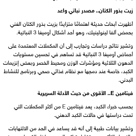
زيت بذور الكتان.. مصدر نباتي واعد
أظهرت أبحاث حديثة اهتمامًا متزايدًا بزيت بذور الكتان الغني
بحمض ألفا لينولينيك، وهو أحد أشكال أوميغا 3 النباتية.
وتشير نتائج دراسات وتجارب إلى أن المكملات المعتمدة على
أحماض أوميغا 3 النباتية قد تساهم في تحسين مستويات
الدهون الثلاثية ومؤشرات الوزن ومحيط الخصر وبعض إنزيمات
الكبد، خاصة عند دمجها مع نظام غذائي صحي وبرنامج للنشاط
البدني.
فيتامين E.. الأقوى من حيث الأدلة السريرية
بحسب خبراء الكبد، يعد فيتامين E من أكثر المكملات التي
تمت دراستها في حالات الكبد الدهني.
وتشير بيانات طبية إلى أنه قد يساعد في الحد من الالتهابات