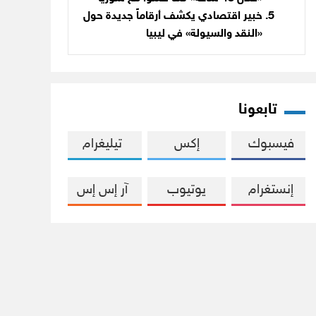
خبير اقتصادي يكشف أرقاماً جديدة حول
«النقد والسيولة» في ليبيا
تابعونا
فيسبوك
إكس
تيليغرام
إنستغرام
يوتيوب
آر إس إس