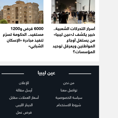
أسرار التحركات الشعبية..
6000 قرض و1200
خبير يكشف لـ«عين ليبيا»
مستفيد.. الحكومة تسرّع
من يستغل أوجاع
تنفيذ مبادرة «الإسكان
المواطنين ويعرقل توحيد
الشبابي»
المؤسسات؟
عين ليبيا
من نحن
للإعلان
تواصل معنا
أرسل مقالة
سياسة الخصوصية
أسعار العملات مقابل
شروط الاستخدام
الدينار الليبي
فرص عمل