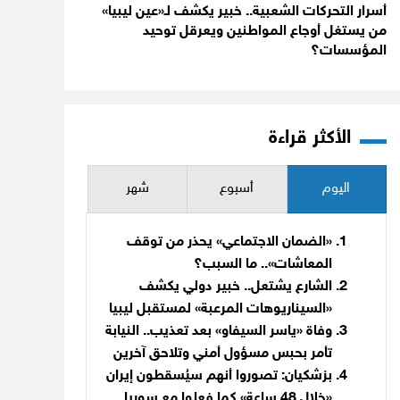
أسرار التحركات الشعبية.. خبير يكشف لـ«عين ليبيا»
من يستغل أوجاع المواطنين ويعرقل توحيد
المؤسسات؟
الأكثر قراءة
اليوم
أسبوع
شهر
«الضمان الاجتماعي» يحذر من توقف
المعاشات».. ما السبب؟
الشارع يشتعل.. خبير دولي يكشف
«السيناريوهات المرعبة» لمستقبل ليبيا
وفاة «ياسر السيفاو» بعد تعذيب.. النيابة
تأمر بحبس مسؤول أمني وتلاحق آخرين
بزشكيان: تصوروا أنهم سيُسقطون إيران
«خلال 48 ساعة» كما فعلوا مع سوريا