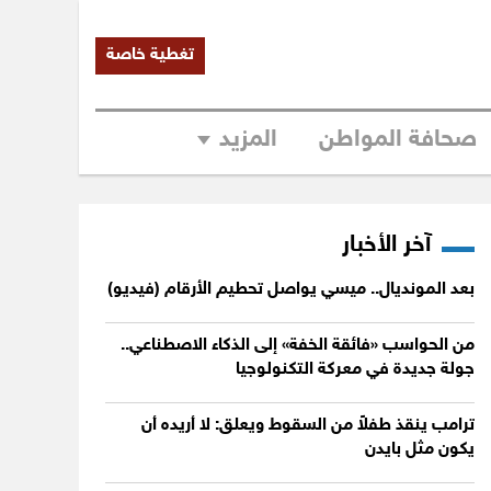
تغطية خاصة
صحافة المواطن
المزيد
آخر الأخبار
بعد المونديال.. ميسي يواصل تحطيم الأرقام (فيديو)
من الحواسب «فائقة الخفة» إلى الذكاء الاصطناعي..
جولة جديدة في معركة التكنولوجيا
ترامب ينقذ طفلاً من السقوط ويعلق: لا أريده أن
يكون مثل بايدن