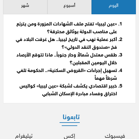
اليوم
أسبوع
شهر
«عين ليبيا» تفتح ملف الشهادات المزورة ومن يتربّع
على مناصب الدولة بوثائق محترقة؟
أكبر عملية نهب في تاريخ ليبيا.. هل غرقت البلاد في
فخ «صندوق النقد الدولي»؟
طقس معتدل شمالاً وحار جنوباً.. ماذا تتوقع الأرصاد
خلال اليومين المقبلين؟
تسهيل إجراءات «القروض السكنية».. الحكومة تلغي
شرطاً مهماً
خبير اقتصادي يكشف لشبكة «عين ليبيا» كواليس
اختراق وفساد مبادرة الإسكان الشبابي
تابعونا
فيسبوك
إكس
تيليغرام