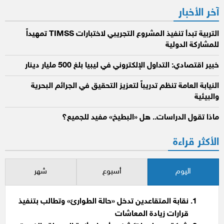
آخر الأخبار
التربية تبدأ تنفيذ المشروع التجريبي لاختبارات TIMSS تمهيداً
للمشاركة الدولية
خبير اقتصادي: التداول الإلكتروني في ليبيا بلغ 500 مليار دينار
النيابة العامة تنظم تدريباً لتعزيز التحقيق في الجرائم البحرية
والبيئية
ماذا تقول الدراسات.. هل «البطيخ» مفيد للجميع؟
الأكثر قراءة
اليوم
أسبوع
شهر
نقابة المتقاعدين تدخل «حالة الطوارئ» وتطالب بتنفيذ
قرارات زيادة المعاشات