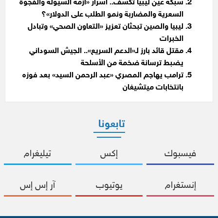
شبكة عين ليبيا تكشف.. أسرار «أزمة السيولة والفجوة
السعرية والمضاربة ونمو الطلب على الدولار»؟
ليبيا والصين تبحثان تعزيز «التعاون الصحي» وتبادل
الخبرات
مقتل قائد بارز لـ«الدعم السريع».. الجيش السوداني
يضبط ترسانة ضخمة من الأسلحة
ترامب يهاجم المصري «عبد الرحمن السيد» بعد فوزه
بانتخابات ميتشيغان
تابعونا
فيسبوك
إكس
تيليغرام
إنستغرام
يوتيوب
آر إس إس