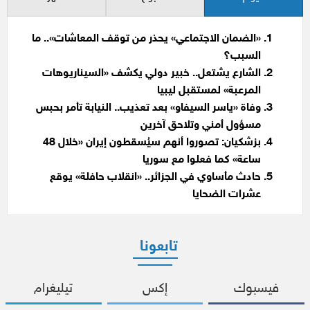
«الضمان الاجتماعي» يحذر من توقف المعاشات».. ما
السبب؟
الشارع يشتعل.. خبير دولي يكشف «السيناريوهات
المرعبة» لمستقبل ليبيا
وفاة «ياسر السيفاو» بعد تعذيب.. النيابة تأمر بحبس
مسؤول أمني وتلاحق آخرين
بزشكيان: تصوروا أنهم سيُسقطون إيران «خلال 48
ساعة» كما فعلوا مع سوريا
حادث مأساوي في الجزائر.. «انقلاب حافلة» يوقع
عشرات الضحايا
تابعونا
فيسبوك
إكس
تيليغرام