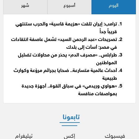
اليوم
أسبوع
شهر
ترامب: إيران تلقت «هزيمة قاسية» والحرب ستنتهي
قريباً جداً
تصريحات «عبد الرحمن السيد» تشعل عاصفة انتقادات
في مصر: أسأت إلى بلدك
طرابلس.. «مصرف الدم» يحذر من محاولات تضليل
المواطنين
أحداث عالمية متسارعة.. ضحايا بجرائم مروّعة وكوارث
طبيعية
«هواوي وريدمي» في سباق القوة.. أجهزة جديدة
بمواصفات منافسة
تابعونا
فيسبوك
إكس
تيليغرام