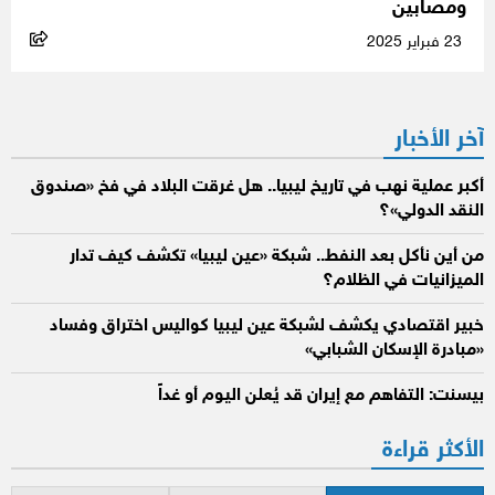
ومصابين
23 فبراير 2025
آخر الأخبار
أكبر عملية نهب في تاريخ ليبيا.. هل غرقت البلاد في فخ «صندوق
النقد الدولي»؟
من أين نأكل بعد النفط.. شبكة «عين ليبيا» تكشف كيف تدار
الميزانيات في الظلام؟
خبير اقتصادي يكشف لشبكة عين ليبيا كواليس اختراق وفساد
«مبادرة الإسكان الشبابي»
بيسنت: التفاهم مع إيران قد يُعلن اليوم أو غداً
الأكثر قراءة