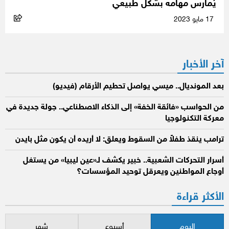
يُمارس مهامه بشكل طبيعي
17 مايو 2023
آخر الأخبار
بعد المونديال.. ميسي يواصل تحطيم الأرقام (فيديو)
من الحواسب «فائقة الخفة» إلى الذكاء الاصطناعي.. جولة جديدة في
معركة التكنولوجيا
ترامب ينقذ طفلاً من السقوط ويعلق: لا أريده أن يكون مثل بايدن
أسرار التحركات الشعبية.. خبير يكشف لـ«عين ليبيا» من يستغل
أوجاع المواطنين ويعرقل توحيد المؤسسات؟
الأكثر قراءة
اليوم
أسبوع
شهر