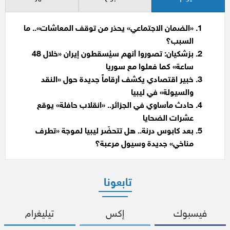
«الضمان الاجتماعي» يحذر من توقف المعاشات».. ما
السبب؟
بزشكيان: تصوروا أنهم سيُسقطون إيران «خلال 48
ساعة» كما فعلوا مع سوريا
خبير اقتصادي يكشف أرقاماً جديدة حول «النقد
والسيولة» في ليبيا
حادث مأساوي في الجزائر.. «انقلاب حافلة» يوقع
عشرات الضحايا
بعد كابوس درنة.. هل تتحضّر ليبيا لموجة «تطرف
مناخي» جديدة وسيول مرعبة؟
تابعونا
فيسبوك
إكس
تيليغرام