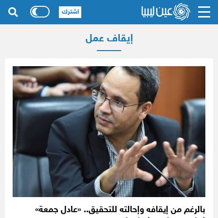
اشترك
إيقاف عمل
بالرغم من إيقافه وإحالته للتحقيق.. «عادل جمعة»