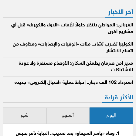
آخر الأخبار
الغرياني: المواطن ينتظر حلولاً لأزمات «الدواء والكهرباء» قبل أي
مشاريع أخرى
الكوليرا تضرب تشاد.. مئات «الوفيات والإصابات» ومخاوف من
اتساع الانتشار
مدير أمن صرمان يطمئن السكان: الأوضاع مستقرة ولا عودة
للاشتباكات
استرداد 102 ألف دينار.. إحباط عملية «احتيال إلكتروني» جديدة
الأكثر قراءة
اليوم
أسبوع
شهر
وفاة «ياسر السيفاو» بعد تعذيب.. النيابة تأمر بحبس