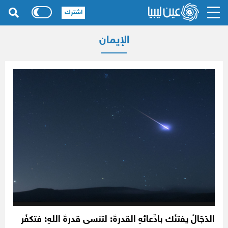
اشترك
الإيمان
الدّجّالُ يفتنُك بادِّعائهِ القدرةَ؛ لتنسى قدرةَ اللهِ؛ فتكفُر