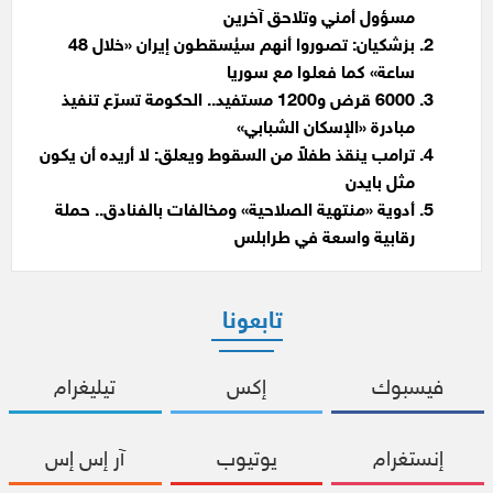
مسؤول أمني وتلاحق آخرين
بزشكيان: تصوروا أنهم سيُسقطون إيران «خلال 48
ساعة» كما فعلوا مع سوريا
6000 قرض و1200 مستفيد.. الحكومة تسرّع تنفيذ
مبادرة «الإسكان الشبابي»
ترامب ينقذ طفلاً من السقوط ويعلق: لا أريده أن يكون
مثل بايدن
أدوية «منتهية الصلاحية» ومخالفات بالفنادق.. حملة
رقابية واسعة في طرابلس
تابعونا
فيسبوك
إكس
تيليغرام
إنستغرام
يوتيوب
آر إس إس