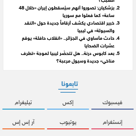
السبب؟
بزشكيان: تصوروا أنهم سيُسقطون إيران «خلال 48
ساعة» كما فعلوا مع سوريا
خبير اقتصادي يكشف أرقاماً جديدة حول «النقد
والسيولة» في ليبيا
حادث مأساوي في الجزائر.. «انقلاب حافلة» يوقع
عشرات الضحايا
بعد كابوس درنة.. هل تتحضّر ليبيا لموجة «تطرف
مناخي» جديدة وسيول مرعبة؟
تابعونا
فيسبوك
إكس
تيليغرام
إنستغرام
يوتيوب
آر إس إس