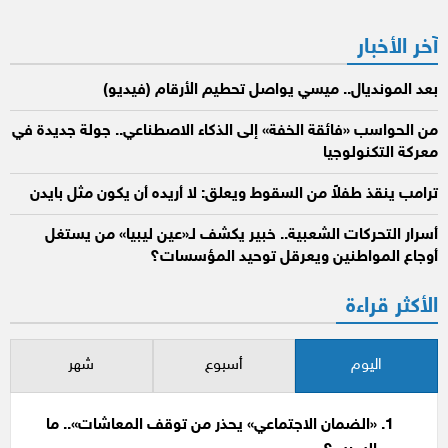
المقالات
آخر الأخبار
بعد المونديال.. ميسي يواصل تحطيم الأرقام (فيديو)
من الحواسب «فائقة الخفة» إلى الذكاء الاصطناعي.. جولة جديدة في
معركة التكنولوجيا
ترامب ينقذ طفلاً من السقوط ويعلق: لا أريده أن يكون مثل بايدن
أسرار التحركات الشعبية.. خبير يكشف لـ«عين ليبيا» من يستغل
أوجاع المواطنين ويعرقل توحيد المؤسسات؟
الأكثر قراءة
اليوم
أسبوع
شهر
«الضمان الاجتماعي» يحذر من توقف المعاشات».. ما