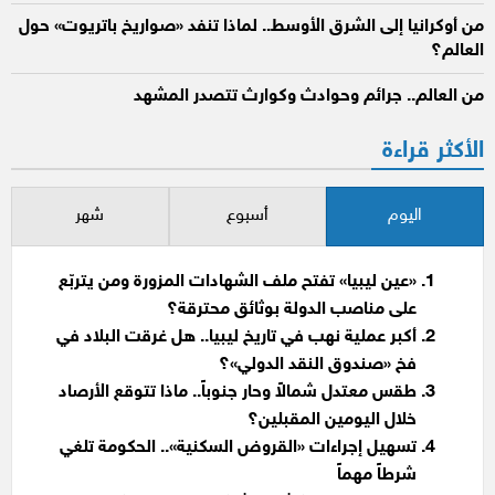
من أوكرانيا إلى الشرق الأوسط.. لماذا تنفد «صواريخ باتريوت» حول
العالم؟
من العالم.. جرائم وحوادث وكوارث تتصدر المشهد
الأكثر قراءة
اليوم
أسبوع
شهر
«عين ليبيا» تفتح ملف الشهادات المزورة ومن يتربّع
على مناصب الدولة بوثائق محترقة؟
أكبر عملية نهب في تاريخ ليبيا.. هل غرقت البلاد في
فخ «صندوق النقد الدولي»؟
طقس معتدل شمالاً وحار جنوباً.. ماذا تتوقع الأرصاد
خلال اليومين المقبلين؟
تسهيل إجراءات «القروض السكنية».. الحكومة تلغي
شرطاً مهماً