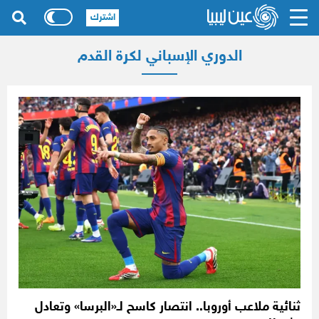
اشترك
الدوري الإسباني لكرة القدم
ثنائية ملاعب أوروبا.. انتصار كاسح لـ«البرسا» وتعادل