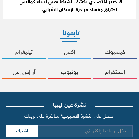
خبير اقتصادي يكشف لشبكة «عين ليبيا» كواليس
اختراق وفساد مبادرة الإسكان الشبابي
تابعونا
فيسبوك
إكس
تيليغرام
إنستغرام
يوتيوب
آر إس إس
نشرة عين ليبيا
احصل على النشرة الأسبوعية مباشرة على بريدك
اشترك