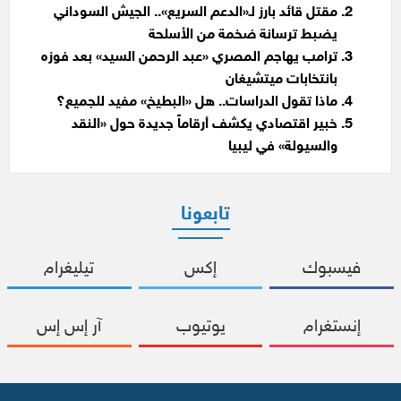
مقتل قائد بارز لـ«الدعم السريع».. الجيش السوداني
يضبط ترسانة ضخمة من الأسلحة
ترامب يهاجم المصري «عبد الرحمن السيد» بعد فوزه
بانتخابات ميتشيغان
ماذا تقول الدراسات.. هل «البطيخ» مفيد للجميع؟
خبير اقتصادي يكشف أرقاماً جديدة حول «النقد
والسيولة» في ليبيا
تابعونا
فيسبوك
إكس
تيليغرام
إنستغرام
يوتيوب
آر إس إس