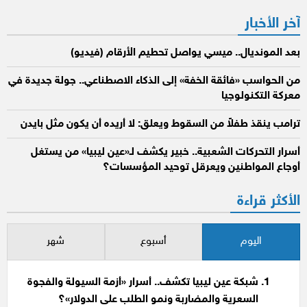
آخر الأخبار
بعد المونديال.. ميسي يواصل تحطيم الأرقام (فيديو)
من الحواسب «فائقة الخفة» إلى الذكاء الاصطناعي.. جولة جديدة في
معركة التكنولوجيا
ترامب ينقذ طفلاً من السقوط ويعلق: لا أريده أن يكون مثل بايدن
أسرار التحركات الشعبية.. خبير يكشف لـ«عين ليبيا» من يستغل
أوجاع المواطنين ويعرقل توحيد المؤسسات؟
الأكثر قراءة
اليوم
أسبوع
شهر
شبكة عين ليبيا تكشف.. أسرار «أزمة السيولة والفجوة
السعرية والمضاربة ونمو الطلب على الدولار»؟