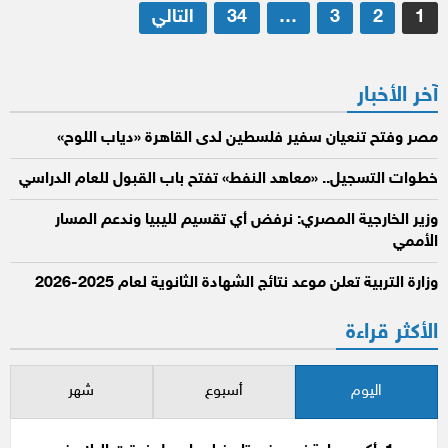
تعدد
1
2
3
…
34
التالي
صفحات
المقالات
آخر الأخبار
مصر وفتح تنعيان سفير فلسطين لدى القاهرة «دياب اللوح»
خطوات التسجيل.. «معاهد النفط» تفتح باب القبول للعام الدراسي
وزير الخارجية المصري: نرفض أي تقسيم لليبيا وندعم المسار
الأممي
وزارة التربية تعلن موعد نتائج الشهادة الثانوية لعام 2025-2026
الأكثر قراءة
اليوم
أسبوع
شهر