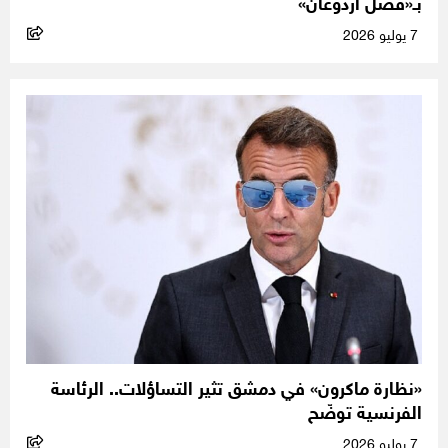
بـ«فضل أردوغان»
7 يوليو 2026
«نظارة ماكرون» في دمشق تثير التساؤلات.. الرئاسة
الفرنسية توضّح
7 يوليو 2026