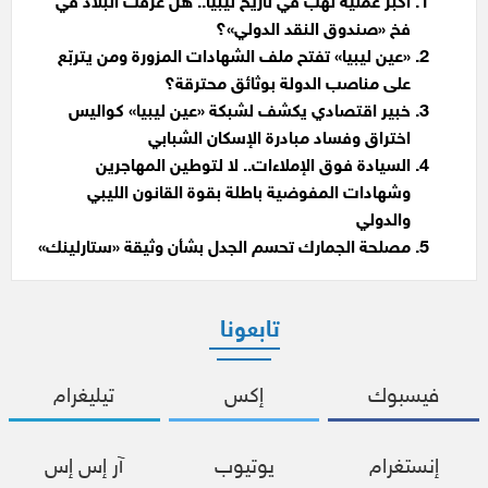
أكبر عملية نهب في تاريخ ليبيا.. هل غرقت البلاد في
فخ «صندوق النقد الدولي»؟
«عين ليبيا» تفتح ملف الشهادات المزورة ومن يتربّع
على مناصب الدولة بوثائق محترقة؟
خبير اقتصادي يكشف لشبكة «عين ليبيا» كواليس
اختراق وفساد مبادرة الإسكان الشبابي
السيادة فوق الإملاءات.. لا لتوطين المهاجرين
وشهادات المفوضية باطلة بقوة القانون الليبي
والدولي
مصلحة الجمارك تحسم الجدل بشأن وثيقة «ستارلينك»
تابعونا
فيسبوك
إكس
تيليغرام
إنستغرام
يوتيوب
آر إس إس