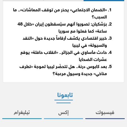
«الضمان الاجتماعي» يحذر من توقف المعاشات».. ما
السبب؟
بزشكيان: تصوروا أنهم سيُسقطون إيران «خلال 48
ساعة» كما فعلوا مع سوريا
خبير اقتصادي يكشف أرقاماً جديدة حول «النقد
والسيولة» في ليبيا
حادث مأساوي في الجزائر.. «انقلاب حافلة» يوقع
عشرات الضحايا
بعد كابوس درنة.. هل تتحضّر ليبيا لموجة «تطرف
مناخي» جديدة وسيول مرعبة؟
تابعونا
فيسبوك
إكس
تيليغرام