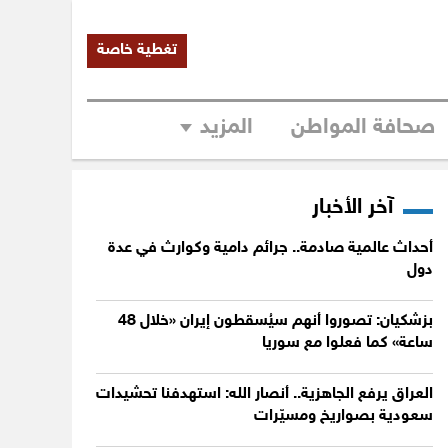
تغطية خاصة
صحافة المواطن
المزيد
آخر الأخبار
أحداث عالمية صادمة.. جرائم دامية وكوارث في عدة
دول
بزشكيان: تصوروا أنهم سيُسقطون إيران «خلال 48
ساعة» كما فعلوا مع سوريا
العراق يرفع الجاهزية.. أنصار الله: استهدفنا تحشيدات
سعودية بصواريخ ومسيّرات