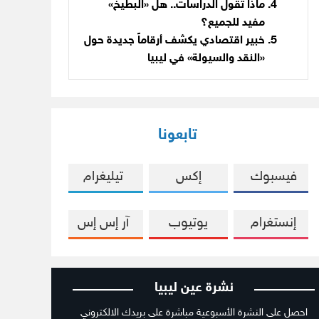
ماذا تقول الدراسات.. هل «البطيخ»
مفيد للجميع؟
خبير اقتصادي يكشف أرقاماً جديدة حول
«النقد والسيولة» في ليبيا
تابعونا
فيسبوك
إكس
تيليغرام
إنستغرام
يوتيوب
آر إس إس
نشرة عين ليبيا
احصل على النشرة الأسبوعية مباشرة على بريدك الالكتروني