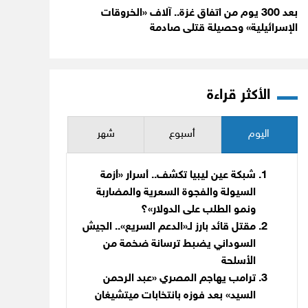
بعد 300 يوم من اتفاق غزة.. آلاف «الخروقات
الإسرائيلية» وحصيلة قتلى صادمة
الأكثر قراءة
اليوم
أسبوع
شهر
شبكة عين ليبيا تكشف.. أسرار «أزمة
السيولة والفجوة السعرية والمضاربة
ونمو الطلب على الدولار»؟
مقتل قائد بارز لـ«الدعم السريع».. الجيش
السوداني يضبط ترسانة ضخمة من
الأسلحة
ترامب يهاجم المصري «عبد الرحمن
السيد» بعد فوزه بانتخابات ميتشيغان