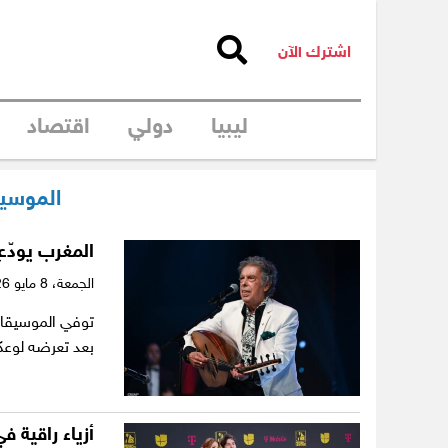
اشترك الآن
ليبيا
دولي
اقتصاد
الموسيق
المغرب يودّع 
الجمعة،
8 مايو 2026
بعد تعرضه لوع
أزياء راقية 