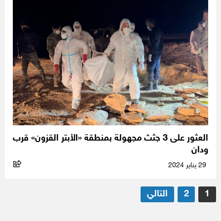
العثور على 3 جثث مجهولة بمنطقة «الأبتر القزون» قرب
ودان
29 يناير 2024
تعدد
1
2
التالي
صفحات
المقالات