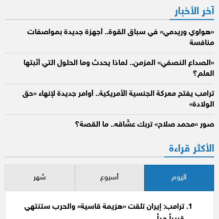
آخر الأخبار
«هواوي وريدمي» في سباق القوة.. أجهزة جديدة بمواصفات
منافسة
«الصداع النصفي» المزمن.. لماذا يحدث وما الحلول التي أثبتها
العلم؟
ترامب يفتح معركة الجنسية الأمريكية.. أوامر جديدة لإنهاء «حق
الولادة»
صور «محمد صلاح» تربك عشّاقه.. ما القصة؟
الأكثر قراءة
اليوم
أسبوع
شهر
ترامب: إيران تلقت «هزيمة قاسية» والحرب ستنتهي