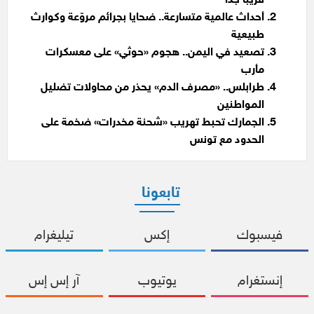
قريباً جداً
أحداث عالمية متسارعة.. ضحايا بجرائم مروّعة وكوارث
طبيعية
تصعيد في اليمن.. هجوم «حوثي» على معسكرات
مأرب
طرابلس.. «مصرف الدم» يحذر من محاولات تضليل
المواطنين
الجمارك تحبط تهريب «شحنة مخدرات» ضخمة على
الحدود مع تونس
تابعونا
فيسبوك
إكس
تيليغرام
إنستغرام
يوتيوب
آر إس إس