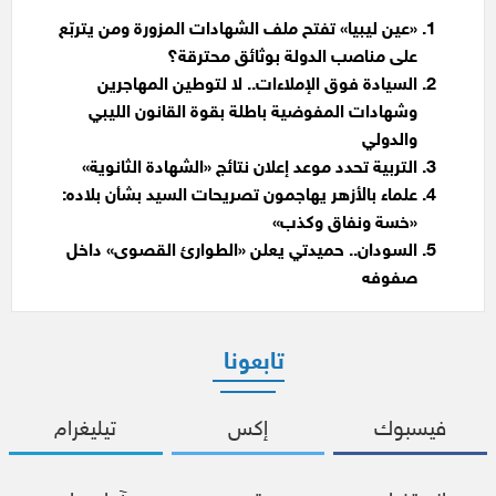
«عين ليبيا» تفتح ملف الشهادات المزورة ومن يتربّع
على مناصب الدولة بوثائق محترقة؟
السيادة فوق الإملاءات.. لا لتوطين المهاجرين
وشهادات المفوضية باطلة بقوة القانون الليبي
والدولي
التربية تحدد موعد إعلان نتائج «الشهادة الثانوية»
علماء بالأزهر يهاجمون تصريحات السيد بشأن بلاده:
«خسة ونفاق وكذب»
السودان.. حميدتي يعلن «الطوارئ القصوى» داخل
صفوفه
تابعونا
فيسبوك
إكس
تيليغرام