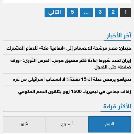
تعدد
1
2
3
…
5
التالي
صفحات
المقالات
آخر الأخبار
فيدان: مصر مرشحة للانضمام إلى «اتفاقية مكة» للدفاع المشترك
إيران تحدد شروط إعادة فتح مضيق هرمز.. الحرس الثوري: «ورقة
ضغط» حتى القبول
نتنياهو يرفض خطة الـ«15 نقطة»: لا انسحاب إسرائيلي من غزة
زفاف جماعي في نيجيريا.. 1500 زوج يتلقون الدعم الحكومي
الأكثر قراءة
اليوم
أسبوع
شهر