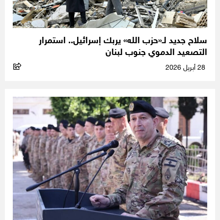
سلاح جديد لـ«حزب الله» يربك إسرائيل.. استمرار
التصعيد الدموي جنوب لبنان
28 أبريل 2026