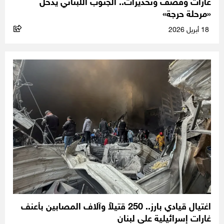
غارات وقصف وتحذيرات.. الجنوب اللبناني يدخل
«مرحلة حرجة»
18 أبريل 2026
اغتيال قيادي بارز.. 250 قتيلاً وآلاف المصابين بأعنف
غارات إسرائيلية على لبنان