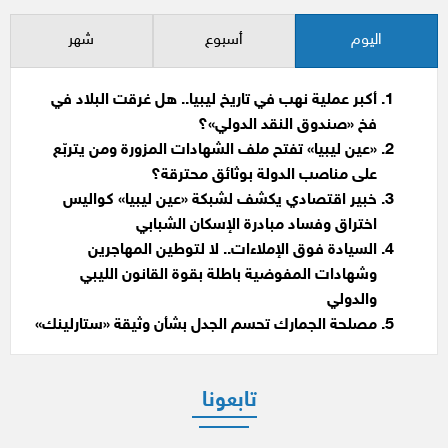
اليوم
أسبوع
شهر
أكبر عملية نهب في تاريخ ليبيا.. هل غرقت البلاد في
فخ «صندوق النقد الدولي»؟
«عين ليبيا» تفتح ملف الشهادات المزورة ومن يتربّع
على مناصب الدولة بوثائق محترقة؟
خبير اقتصادي يكشف لشبكة «عين ليبيا» كواليس
اختراق وفساد مبادرة الإسكان الشبابي
السيادة فوق الإملاءات.. لا لتوطين المهاجرين
وشهادات المفوضية باطلة بقوة القانون الليبي
والدولي
مصلحة الجمارك تحسم الجدل بشأن وثيقة «ستارلينك»
تابعونا