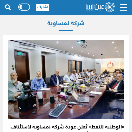
اشترك
شركة نمساوية
«الوطنية للنفط» تُعلن عودة شركة نمساوية لاستئناف